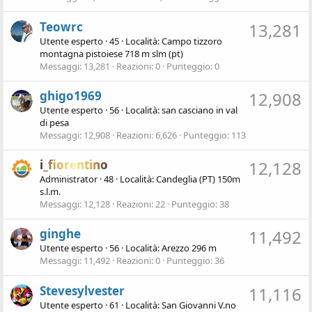
Teowrc
13,281
Utente esperto
·
45
·
Località:
Campo tizzoro
montagna pistoiese 718 m slm (pt)
Messaggi
13,281
Reazioni
0
Punteggio
0
ghigo1969
12,908
Utente esperto
·
56
·
Località:
san casciano in val
di pesa
Messaggi
12,908
Reazioni
6,626
Punteggio
113
i_fiorentino
12,128
Administrator
·
48
·
Località:
Candeglia (PT) 150m
s.l.m.
Messaggi
12,128
Reazioni
22
Punteggio
38
ginghe
11,492
Utente esperto
·
56
·
Località:
Arezzo 296 m
Messaggi
11,492
Reazioni
0
Punteggio
36
Stevesylvester
11,116
Utente esperto
·
61
·
Località:
San Giovanni V.no