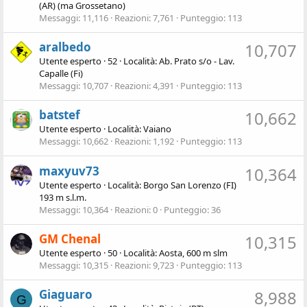
(AR) (ma Grossetano)
Messaggi
11,116
Reazioni
7,761
Punteggio
113
aralbedo
10,707
Utente esperto
·
52
·
Località:
Ab. Prato s/o - Lav.
Capalle (Fi)
Messaggi
10,707
Reazioni
4,391
Punteggio
113
batstef
10,662
Utente esperto
·
Località:
Vaiano
Messaggi
10,662
Reazioni
1,192
Punteggio
113
maxyuv73
10,364
Utente esperto
·
Località:
Borgo San Lorenzo (FI)
193 m s.l.m.
Messaggi
10,364
Reazioni
0
Punteggio
36
GM Chenal
10,315
Utente esperto
·
50
·
Località:
Aosta, 600 m slm
Messaggi
10,315
Reazioni
9,723
Punteggio
113
Giaguaro
8,988
G