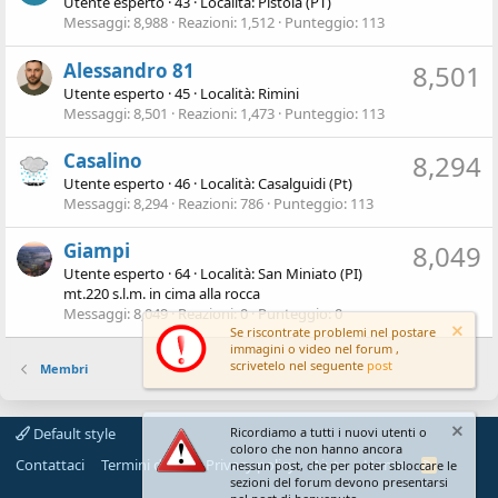
Utente esperto
·
43
·
Località:
Pistoia (PT)
Messaggi
8,988
Reazioni
1,512
Punteggio
113
Alessandro 81
8,501
Utente esperto
·
45
·
Località:
Rimini
Messaggi
8,501
Reazioni
1,473
Punteggio
113
Casalino
8,294
Utente esperto
·
46
·
Località:
Casalguidi (Pt)
Messaggi
8,294
Reazioni
786
Punteggio
113
Giampi
8,049
Utente esperto
·
64
·
Località:
San Miniato (PI)
mt.220 s.l.m. in cima alla rocca
Messaggi
8,049
Reazioni
0
Punteggio
0
Se riscontrate problemi nel postare
immagini o video nel forum ,
scrivetelo nel seguente
post
Membri
Ricordiamo a tutti i nuovi utenti o
Default style
coloro che non hanno ancora
Contattaci
Termini d'uso
Privacy policy
Aiuto
Home
R
nessun post, che per poter sbloccare le
S
sezioni del forum devono presentarsi
S