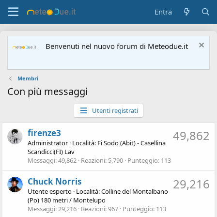
Entra
Benvenuti nel nuovo forum di Meteodue.it
Membri
Con più messaggi
Utenti registrati
firenze3
49,862
Administrator
·
Località:
Fi Sodo (Abit) - Casellina
Scandicci(FI) Lav
Messaggi
49,862
Reazioni
5,790
Punteggio
113
Chuck Norris
29,216
Utente esperto
·
Località:
Colline del Montalbano
(Po) 180 metri / Montelupo
Messaggi
29,216
Reazioni
967
Punteggio
113