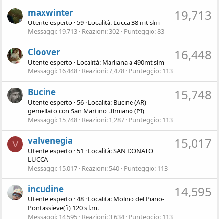
maxwinter
19,713
Utente esperto
·
59
·
Località:
Lucca 38 mt slm
Messaggi
19,713
Reazioni
302
Punteggio
83
Cloover
16,448
Utente esperto
·
Località:
Marliana a 490mt slm
Messaggi
16,448
Reazioni
7,478
Punteggio
113
Bucine
15,748
Utente esperto
·
56
·
Località:
Bucine (AR)
gemellato con San Martino Ulmiano (PI)
Messaggi
15,748
Reazioni
1,287
Punteggio
113
valvenegia
15,017
V
Utente esperto
·
51
·
Località:
SAN DONATO
LUCCA
Messaggi
15,017
Reazioni
540
Punteggio
113
incudine
14,595
Utente esperto
·
48
·
Località:
Molino del Piano-
Pontassieve(fi) 120 s.l.m.
Messaggi
14,595
Reazioni
3,634
Punteggio
113