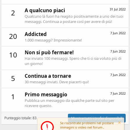
A qualcuno piaci
31 Jul 2022
2
Qualcuno là fuori ha reagito positivamente a uno dei tuoi
messaggi. Continua a postare così per avere di più!
Addicted
7 Jun 2022
20
1.000 messaggi? Impressionante!
Non si può fermare!
7 Jun 2022
10
Hai inviato 100 messaggi. Spero che ti ci sia voluto più di
un giorno!
Continua a tornare
7 Jun 2022
5
30 messaggi inviati. Deve piacerti qui!
Primo messaggio
7 Jun 2022
1
Pubblica un messaggio da qualche parte sul sito per
ricevere questo.
Punteggio totale: 83
Mostra tutti i trofei disponibili
Se riscontrate problemi nel postare
immagini o video nel forum ,