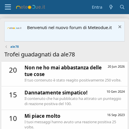
Entra
Benvenuti nel nuovo forum di Meteodue.it
ale78
Trofei guadagnati da ale78
Non ne ho mai abbastanza delle
20 Jun 2026
20
tue cose
Il tuo contenuto è stato reagito positivamente 250 volte.
Dannatamente simpatico!
10 Gen 2024
15
Il contenuto che hai pubblicato ha attirato un punteggio
di reazione positiva del 100.
Mi piace molto
16 Sep 2023
10
I tuoi messaggi hanno avuto una reazione positiva 25
volte.