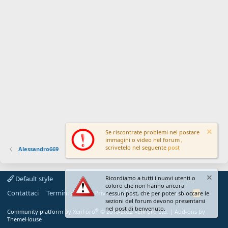
Se riscontrate problemi nel postare
immagini o video nel forum ,
scrivetelo nel seguente
post
Alessandro669
Default style
Ricordiamo a tutti i nuovi utenti o
coloro che non hanno ancora
Contattaci
Termini d'uso
Privacy policy
Aiuto
Home
R
nessun post, che per poter sbloccare le
S
sezioni del forum devono presentarsi
S
nel post di benvenuto.
®
Community platform by XenForo
© 2010-2022 XenForo Ltd.
|
Add-ons by
ThemeHouse