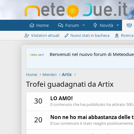
Home
Forum
Novità
Visitatori attuali
Nuovi stati in bacheca
Ricerca
Benvenuti nel nuovo forum di Meteodue.
Home
Membri
Artix
Trofei guadagnati da Artix
LO AMO!
30
Il contenuto che hai pubblicato ha attirato 500 
Non ne ho mai abbastanza delle 
20
Il tuo contenuto è stato reagito positivamente 