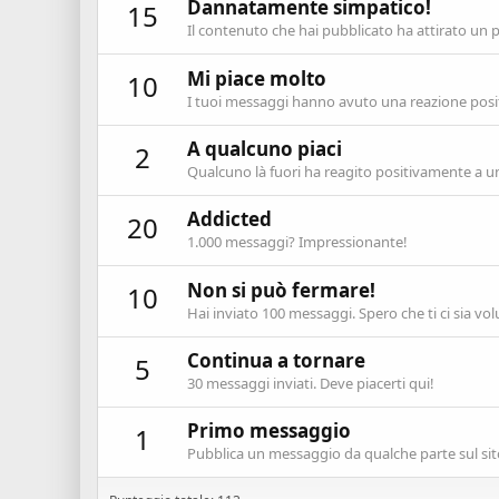
Dannatamente simpatico!
15
Il contenuto che hai pubblicato ha attirato un 
Mi piace molto
10
I tuoi messaggi hanno avuto una reazione posit
A qualcuno piaci
2
Qualcuno là fuori ha reagito positivamente a un
Addicted
20
1.000 messaggi? Impressionante!
Non si può fermare!
10
Hai inviato 100 messaggi. Spero che ti ci sia vol
Continua a tornare
5
30 messaggi inviati. Deve piacerti qui!
Primo messaggio
1
Pubblica un messaggio da qualche parte sul sit