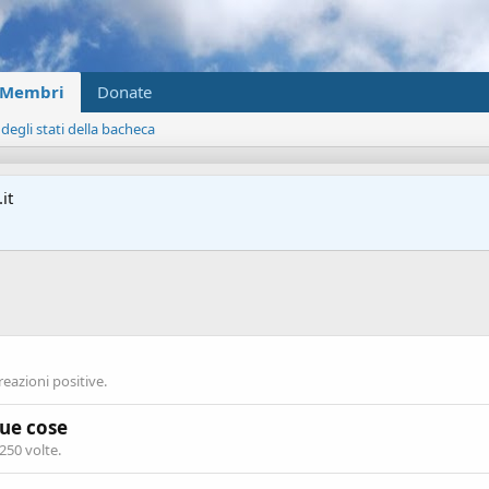
Membri
Donate
 degli stati della bacheca
it
reazioni positive.
tue cose
250 volte.