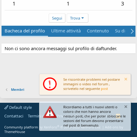
1
1
3
Segui
Trova
Bacheca del profilo
Ultime attività
Contenuto
Su di me
Non ci sono ancora messaggi sul profilo di daftunder.
Se riscontrate problemi nel postare
immagini o video nel forum ,
scrivetelo nel seguente
post
Membri
Default style
Ricordiamo a tutti i nuovi utenti o
coloro che non hanno ancora
Contattaci
Termini d'uso
Privacy policy
Aiuto
Home
R
nessun post, che per poter sbloccare le
S
sezioni del forum devono presentarsi
S
nel post di benvenuto.
®
Community platform by XenForo
© 2010-2022 XenForo Ltd.
|
Add-ons by
ThemeHouse