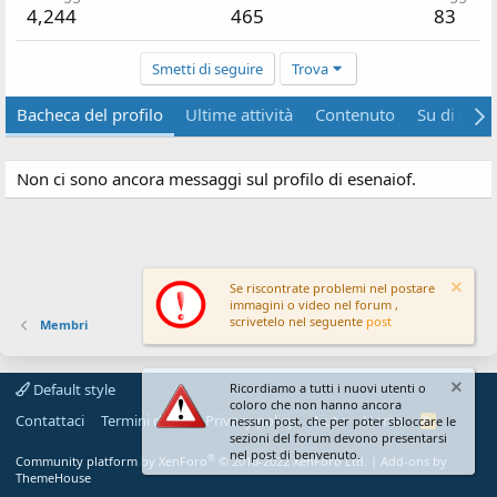
4,244
465
83
Smetti di seguire
Trova
Bacheca del profilo
Ultime attività
Contenuto
Su di me
Non ci sono ancora messaggi sul profilo di esenaiof.
Se riscontrate problemi nel postare
immagini o video nel forum ,
scrivetelo nel seguente
post
Membri
Default style
Ricordiamo a tutti i nuovi utenti o
coloro che non hanno ancora
Contattaci
Termini d'uso
Privacy policy
Aiuto
Home
R
nessun post, che per poter sbloccare le
S
sezioni del forum devono presentarsi
S
nel post di benvenuto.
®
Community platform by XenForo
© 2010-2022 XenForo Ltd.
|
Add-ons by
ThemeHouse