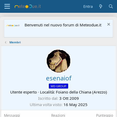
Entra
Benvenuti nel nuovo forum di Meteodue.it
Membri
esenaiof
MD GROUP
Utente esperto
·
Località:
Foiano della Chiana (Arezzo)
Iscritto dal
3 Ott 2009
Ultima volta visto
16 May 2025
Messaggi
Reazioni
Punteggio