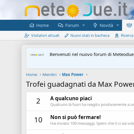
Home
Forum
Novità
Visitatori attuali
Nuovi stati in bacheca
Ricerca
Benvenuti nel nuovo forum di Meteodue.
Home
Membri
Max Power
Trofei guadagnati da Max Powe
A qualcuno piaci
2
Qualcuno là fuori ha reagito positivamente a un
Non si può fermare!
10
Hai inviato 100 messaggi. Spero che ti ci sia vol