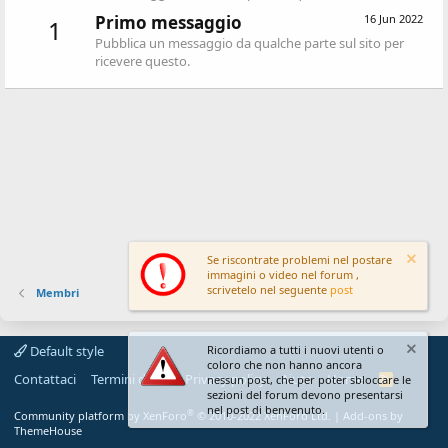
Primo messaggio
16 Jun 2022
1
Pubblica un messaggio da qualche parte sul sito per
ricevere questo.
Se riscontrate problemi nel postare
immagini o video nel forum ,
scrivetelo nel seguente
post
Membri
Default style
Ricordiamo a tutti i nuovi utenti o
coloro che non hanno ancora
Contattaci
Termini d'uso
Privacy policy
Aiuto
Home
R
nessun post, che per poter sbloccare le
S
sezioni del forum devono presentarsi
S
nel post di benvenuto.
®
Community platform by XenForo
© 2010-2022 XenForo Ltd.
|
Add-ons by
ThemeHouse