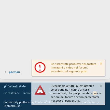
Se riscontrate problemi nel postare
immagini o video nel forum ,
scrivetelo nel seguente
post
pacman
Default style
Ricordiamo a tutti i nuovi utenti o
coloro che non hanno ancora
Contattaci
Termini d'uso
Privacy policy
Aiuto
Home
R
nessun post, che per poter sbloccare le
S
sezioni del forum devono presentarsi
S
nel post di benvenuto.
®
Community platform by XenForo
© 2010-2022 XenForo Ltd.
|
Add-ons by
ThemeHouse