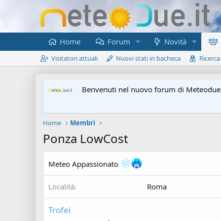
Home
Forum
Novità
Visitatori attuali
Nuovi stati in bacheca
Ricerca
Benvenuti nel nuovo forum di Meteodue.
Home
Membri
Ponza LowCost
Meteo Appassionato
Località
Roma
Trofei