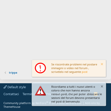
Se riscontrate problemi nel postare
immagini o video nel forum ,
scrivetelo nel seguente
post
trippa
Default style
Ricordiamo a tutti i nuovi utenti o
coloro che non hanno ancora
Contattaci
Termini d'uso
Privacy policy
Aiuto
Home
R
nessun post, che per poter sbloccare le
S
sezioni del forum devono presentarsi
S
nel post di benvenuto.
®
Community platform by XenForo
© 2010-2022 XenForo Ltd.
|
Add-ons by
ThemeHouse