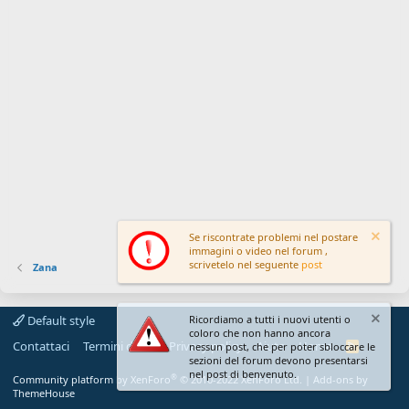
Se riscontrate problemi nel postare
immagini o video nel forum ,
scrivetelo nel seguente
post
Zana
Default style
Ricordiamo a tutti i nuovi utenti o
coloro che non hanno ancora
Contattaci
Termini d'uso
Privacy policy
Aiuto
Home
R
nessun post, che per poter sbloccare le
S
sezioni del forum devono presentarsi
S
nel post di benvenuto.
®
Community platform by XenForo
© 2010-2022 XenForo Ltd.
|
Add-ons by
ThemeHouse