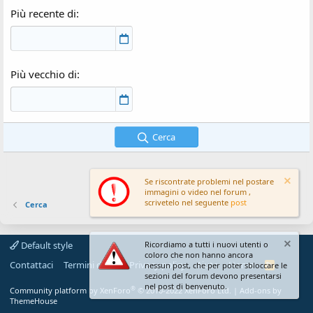
Più recente di
Più vecchio di
Cerca
Se riscontrate problemi nel postare
immagini o video nel forum ,
scrivetelo nel seguente
post
Cerca
Default style
Ricordiamo a tutti i nuovi utenti o
coloro che non hanno ancora
Contattaci
Termini d'uso
Privacy policy
Aiuto
Home
R
nessun post, che per poter sbloccare le
S
sezioni del forum devono presentarsi
S
nel post di benvenuto.
®
Community platform by XenForo
© 2010-2022 XenForo Ltd.
|
Add-ons by
ThemeHouse