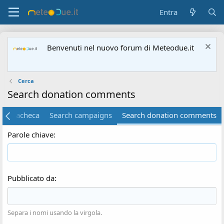
Entra
Benvenuti nel nuovo forum di Meteodue.it
Cerca
Search donation comments
ella bacheca
Search campaigns
Search donation comments
Parole chiave
Pubblicato da
Separa i nomi usando la virgola.