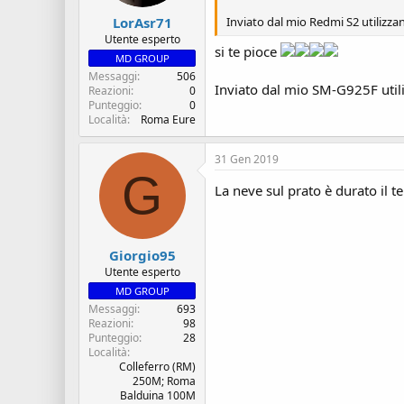
Inviato dal mio Redmi S2 utilizza
LorAsr71
Utente esperto
si te pioce
MD GROUP
Messaggi
506
Inviato dal mio SM-G925F util
Reazioni
0
Punteggio
0
Località
Roma Eure
31 Gen 2019
G
La neve sul prato è durato il
Giorgio95
Utente esperto
MD GROUP
Messaggi
693
Reazioni
98
Punteggio
28
Località
Colleferro (RM)
250M; Roma
Balduina 100M