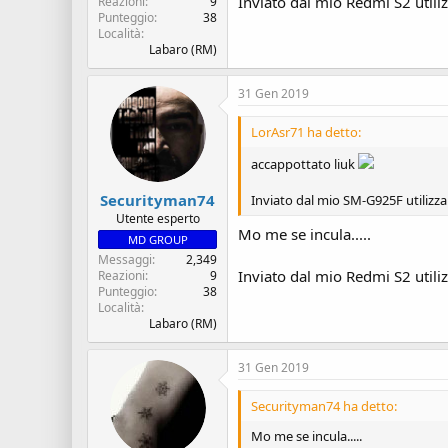
Inviato dal mio Redmi S2 utili
Reazioni
9
Punteggio
38
Località
Labaro (RM)
31 Gen 2019
LorAsr71 ha detto:
accappottato liuk
Securityman74
Inviato dal mio SM-G925F utilizz
Utente esperto
Mo me se incula.....
MD GROUP
Messaggi
2,349
Inviato dal mio Redmi S2 utili
Reazioni
9
Punteggio
38
Località
Labaro (RM)
31 Gen 2019
Securityman74 ha detto:
Mo me se incula.....