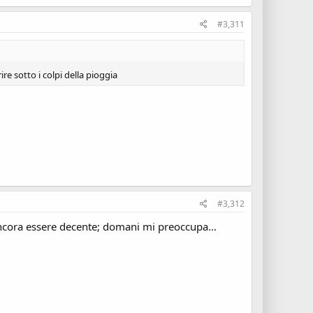
#3,311
e sotto i colpi della pioggia
#3,312
ancora essere decente; domani mi preoccupa...