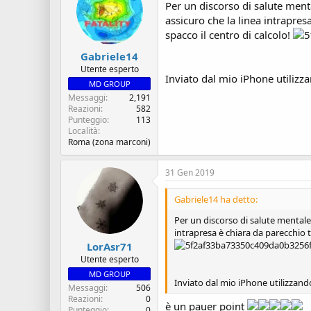
s
i
Per un discorso di salute ment
c
z
assicuro che la linea intrapres
u
i
spacco il centro di calcolo!
s
o
s
Gabriele14
i
Utente esperto
Inviato dal mio iPhone utilizz
o
MD GROUP
n
Messaggi
2,191
e
Reazioni
582
Punteggio
113
Località
Roma (zona marconi)
31 Gen 2019
Gabriele14 ha detto:
Per un discorso di salute mentale
intrapresa è chiara da parecchio t
LorAsr71
Utente esperto
MD GROUP
Inviato dal mio iPhone utilizzand
Messaggi
506
Reazioni
0
è un pauer point
Punteggio
0