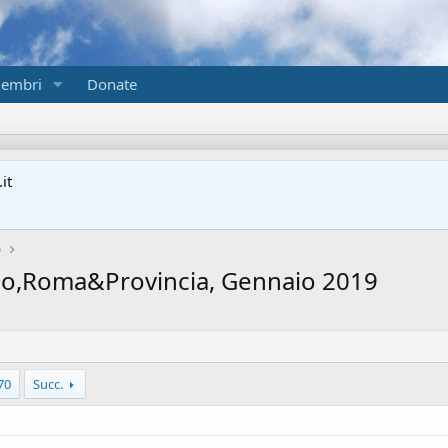
embri
Donate
it
o
zio,Roma&Provincia, Gennaio 2019
70
Succ.