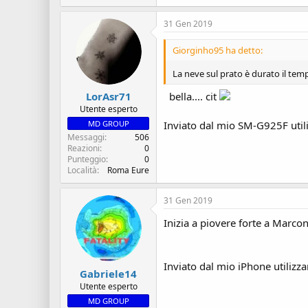
31 Gen 2019
Giorginho95 ha detto:
La neve sul prato è durato il te
LorAsr71
bella.... cit
Utente esperto
MD GROUP
Inviato dal mio SM-G925F util
Messaggi
506
Reazioni
0
Punteggio
0
Località
Roma Eure
31 Gen 2019
Inizia a piovere forte a Marco
Inviato dal mio iPhone utilizz
Gabriele14
Utente esperto
MD GROUP