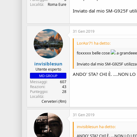
Località
Roma Eure
Inviato dal mio SM-G925F util
31 Gen 2019
LorAsr71 ha detto:
foxxxxx belle cose
a grandeee
invisiblesun
Inviato dal mio SM-G925F utilizz
Utente esperto
ANDO' STA? CHI È. ....NON 
MD GROUP
Messaggi
607
Reazioni
43
Punteggio
28
Località
Cerveteri (Rm)
31 Gen 2019
invisiblesun ha detto:
ANDO' STA? CHI È. ....NON LO