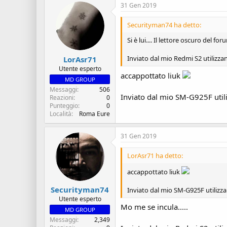
31 Gen 2019
Securityman74 ha detto:
Si è lui.... Il lettore oscuro del for
Inviato dal mio Redmi S2 utilizza
LorAsr71
Utente esperto
accappottato liuk
MD GROUP
Messaggi
506
Inviato dal mio SM-G925F util
Reazioni
0
Punteggio
0
Località
Roma Eure
31 Gen 2019
LorAsr71 ha detto:
accappottato liuk
Securityman74
Inviato dal mio SM-G925F utilizz
Utente esperto
Mo me se incula.....
MD GROUP
Messaggi
2,349