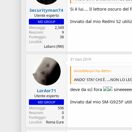
Si è lui.... Il lettore oscuro del
Securityman74
Utente esperto
Inviato dal mio Redmi S2 utili
MD GROUP
Messaggi
2,349
Reazioni
9
Punteggio
38
Località
Labaro (RM)
31 Gen 2019
invisiblesun ha detto:
ANDO' STA? CHI È. ....NON LO
deve da scì fora
sineeeee
LorAsr71
Utente esperto
Inviato dal mio SM-G925F util
MD GROUP
Messaggi
506
Reazioni
0
Punteggio
0
Località
Roma Eure