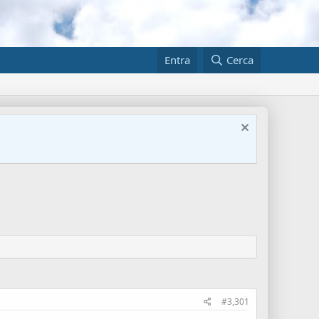
Entra
Cerca
#3,301