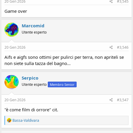
20 Gen 2026
#3,545
Game over
Marcomid
Utente esperto
20 Gen 2026
#3,546
Aifs e aigfs sono ottimi per pulirci per terra, non apriteli se
non siete sulla tazza del bagno…
Serpico
Utente esperto
Membro Senior
20 Gen 2026
#3,547
"è come film di orrore" cit.
R
Bassa-Valdivara
e
a