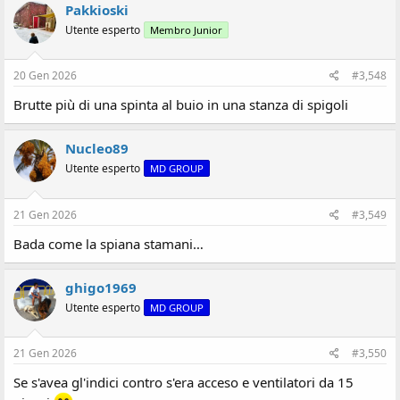
z
Pakkioski
i
Utente esperto
Membro Junior
o
n
i
:
20 Gen 2026
#3,548
Brutte più di una spinta al buio in una stanza di spigoli
Nucleo89
Utente esperto
MD GROUP
21 Gen 2026
#3,549
Bada come la spiana stamani…
ghigo1969
Utente esperto
MD GROUP
21 Gen 2026
#3,550
Se s'avea gl'indici contro s'era acceso e ventilatori da 15