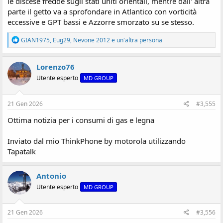
le discese fredde sugli stati uniti orientali, mentre dall' altra
parte il getto va a sprofondare in Atlantico con vorticità
eccessive e GPT bassi e Azzorre smorzato su se stesso.
R
GIAN1975
,
Eug29
,
Nevone 2012
e un'altra persona
e
a
z
Lorenzo76
i
Utente esperto
MD GROUP
o
n
i
:
21 Gen 2026
#3,555
Ottima notizia per i consumi di gas e legna
Inviato dal mio ThinkPhone by motorola utilizzando
Tapatalk
Antonio
Utente esperto
MD GROUP
21 Gen 2026
#3,556