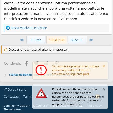
vacca....altra considerazione...ottima performance dei
modelli matematici che ancora una volta hanno battuto le
interpretazioni umane... vediamo se con l aiuto stratosferico
riuscirò a vedere la neve entro il 21 marzo
R
Bassa-Valdivara
e
Schnee
e
a
z
Primo
Ultimo
Prec.
178 di 188
Succ.
i
o
Discussione chiusa ad ulteriori risposte.
n
i
:
Facebook
Twitter
Reddit
Link
Condividi:
Se riscontrate problemi nel postare
immagini o video nel forum ,
scrivetelo nel seguente
post
Stanza nazionale: Analisi e previsioni meteo
Ricordiamo a tutti i nuovi utenti o
Default style
coloro che non hanno ancora
Contattaci
Termini d'uso
Privacy policy
Aiuto
Home
R
nessun post, che per poter sbloccare le
S
sezioni del forum devono presentarsi
S
nel post di benvenuto.
®
Community platform by XenForo
© 2010-2022 XenForo Ltd.
|
Add-ons by
ThemeHouse