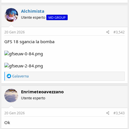
s
i
Alchimista
o
Utente esperto
MD GROUP
n
e
20 Gen 2026
#3,542
GFS 18 sgancia la bomba
R
Galaverna
e
a
z
Enrimeteoavezzano
i
Utente esperto
o
n
i
:
20 Gen 2026
#3,543
Ok