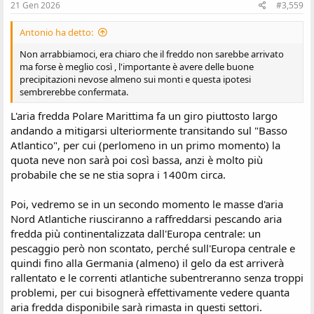
21 Gen 2026
#3,559
Antonio ha detto:
Non arrabbiamoci, era chiaro che il freddo non sarebbe arrivato
ma forse è meglio così , l'importante è avere delle buone
precipitazioni nevose almeno sui monti e questa ipotesi
sembrerebbe confermata.
L'aria fredda Polare Marittima fa un giro piuttosto largo
andando a mitigarsi ulteriormente transitando sul "Basso
Atlantico", per cui (perlomeno in un primo momento) la
quota neve non sarà poi così bassa, anzi è molto più
probabile che se ne stia sopra i 1400m circa.
Poi, vedremo se in un secondo momento le masse d'aria
Nord Atlantiche riusciranno a raffreddarsi pescando aria
fredda più continentalizzata dall'Europa centrale: un
pescaggio però non scontato, perché sull'Europa centrale e
quindi fino alla Germania (almeno) il gelo da est arriverà
rallentato e le correnti atlantiche subentreranno senza troppi
problemi, per cui bisognerà effettivamente vedere quanta
aria fredda disponibile sarà rimasta in questi settori.