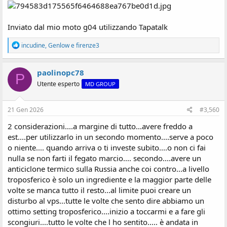
Inviato dal mio moto g04 utilizzando Tapatalk
R
incudine
,
Genlow
e
firenze3
e
a
z
paolinopc78
P
i
Utente esperto
MD GROUP
o
n
i
:
21 Gen 2026
#3,560
2 considerazioni....a margine di tutto...avere freddo a
est....per utilizzarlo in un secondo momento....serve a poco
o niente.... quando arriva o ti investe subito....o non ci fai
nulla se non farti il fegato marcio.... secondo....avere un
anticiclone termico sulla Russia anche coi contro...a livello
troposferico è solo un ingrediente e la maggior parte delle
volte se manca tutto il resto...al limite puoi creare un
disturbo al vps...tutte le volte che sento dire abbiamo un
ottimo setting troposferico....inizio a toccarmi e a fare gli
scongiuri....tutto le volte che l ho sentito..... è andata in