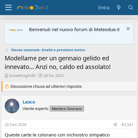
Entra
Benvenuti nel nuovo forum di Meteodue.it
Stanza nazionale: Analisi e previsioni meteo
Modellame per un gennaio gelido ed
innevato... Anzi no, caldo ed assolato!
A
D
SnowKnight85
28 Dic 2025
u
a
t
Discussione chiusa ad ulteriori risposte.
t
o
a
r
d
Lasco
e
'
d
i
Utente esperto
Membro Onorario
i
n
s
i
20 Gen 2026
#3,541
c
z
u
i
Queste carte le colorano con inchiostro simpatico
s
o