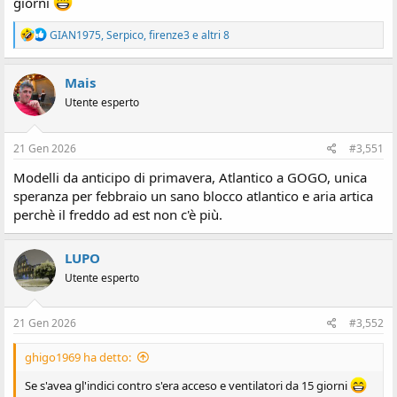
giorni
R
GIAN1975
,
Serpico
,
firenze3
e altri 8
e
a
z
Mais
i
Utente esperto
o
n
i
:
21 Gen 2026
#3,551
Modelli da anticipo di primavera, Atlantico a GOGO, unica
speranza per febbraio un sano blocco atlantico e aria artica
perchè il freddo ad est non c'è più.
LUPO
Utente esperto
21 Gen 2026
#3,552
ghigo1969 ha detto:
Se s'avea gl'indici contro s'era acceso e ventilatori da 15 giorni