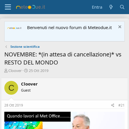
Entra
Benvenuti nel nuovo forum di Meteodue.it
Sezione scientifica
NOVEMBRE: *(in attesa di cancellazione)* vs
RESTO DEL MONDO
A
D
Cloover
25 Ott 2019
u
a
t
t
Cloover
C
o
a
Guest
r
d
e
'
d
i
28 Ott 2019
#21
i
n
s
i
c
z
u
i
s
o