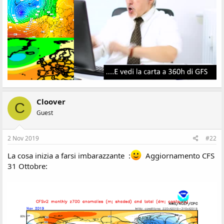
s
i
o
n
e
Cloover
C
Guest
2 Nov 2019
#22
La cosa inizia a farsi imbarazzante :
Aggiornamento CFS
31 Ottobre: