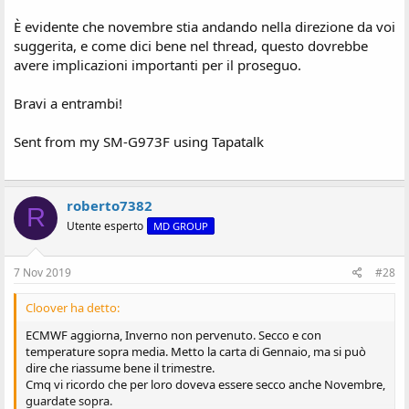
È evidente che novembre stia andando nella direzione da voi
suggerita, e come dici bene nel thread, questo dovrebbe
avere implicazioni importanti per il proseguo.
Bravi a entrambi!
Sent from my SM-G973F using Tapatalk
roberto7382
R
Utente esperto
MD GROUP
7 Nov 2019
#28
Cloover ha detto:
ECMWF aggiorna, Inverno non pervenuto. Secco e con
temperature sopra media. Metto la carta di Gennaio, ma si può
dire che riassume bene il trimestre.
Cmq vi ricordo che per loro doveva essere secco anche Novembre,
guardate sopra.