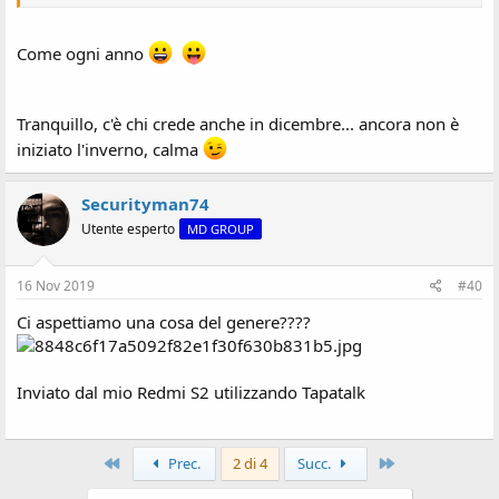
Come ogni anno
Tranquillo, c'è chi crede anche in dicembre... ancora non è
iniziato l'inverno, calma
Securityman74
Utente esperto
MD GROUP
16 Nov 2019
#40
Ci aspettiamo una cosa del genere????
Inviato dal mio Redmi S2 utilizzando Tapatalk
Primo
Ultimo
Prec.
2 di 4
Succ.