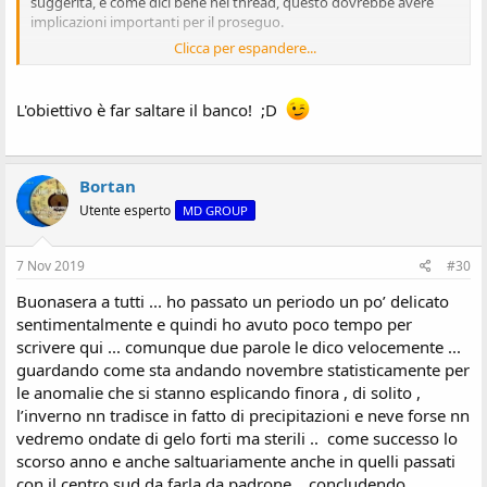
suggerita, e come dici bene nel thread, questo dovrebbe avere
implicazioni importanti per il proseguo.
Clicca per espandere...
Bravi a entrambi!
Sent from my SM-G973F using Tapatalk
L'obiettivo è far saltare il banco! ;D
Bortan
Utente esperto
MD GROUP
7 Nov 2019
#30
Buonasera a tutti ... ho passato un periodo un po’ delicato
sentimentalmente e quindi ho avuto poco tempo per
scrivere qui ... comunque due parole le dico velocemente ...
guardando come sta andando novembre statisticamente per
le anomalie che si stanno esplicando finora , di solito ,
l’inverno nn tradisce in fatto di precipitazioni e neve forse nn
vedremo ondate di gelo forti ma sterili .. come successo lo
scorso anno e anche saltuariamente anche in quelli passati
con il centro sud da farla da padrone .. concludendo