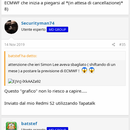
ECMWF che inizia a piegarsi al *(in attesa di cancellazione)*
8)
Securityman74
Utente esperto
MD GROUP
14 Nov 2019
#35
batstef ha detto:
attenzione che ieri Simon Lee aveva sbagliato ( shiftando di un
mese ) a postare la previsione di ECMWF !
Questo "grafico" non lo riesco a capire.....
Inviato dal mio Redmi S2 utilizzando Tapatalk
batstef
Utente esperto
MD GROUP