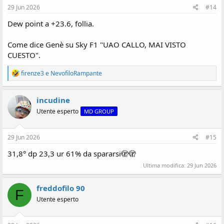
29 Jun 2026
#14
Dew point a +23.6, follia.
Come dice Genè su Sky F1 "UAO CALLO, MAI VISTO
CUESTO".
R
firenze3
e
NevofiloRampante
e
a
z
incudine
i
Utente esperto
MD GROUP
o
n
i
:
29 Jun 2026
#15
31,8° dp 23,3 ur 61% da spararsi🫣🫣
Ultima modifica:
29 Jun 2026
freddofilo 90
F
Utente esperto