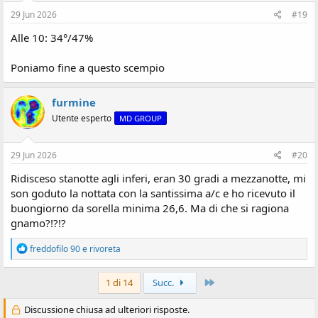
29 Jun 2026
#19
Alle 10: 34°/47%
Poniamo fine a questo scempio
furmine
Utente esperto
MD GROUP
29 Jun 2026
#20
Ridisceso stanotte agli inferi, eran 30 gradi a mezzanotte, mi
son goduto la nottata con la santissima a/c e ho ricevuto il
buongiorno da sorella minima 26,6. Ma di che si ragiona
gnamo?!?!?
R
freddofilo 90
e
rivoreta
e
a
z
Ultimo
1 di 14
Succ.
i
o
Discussione chiusa ad ulteriori risposte.
n