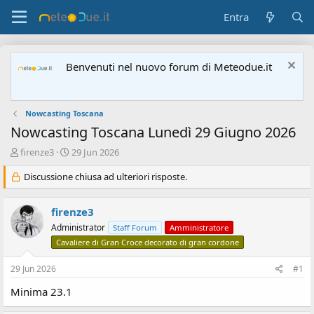
Entra
Benvenuti nel nuovo forum di Meteodue.it
Nowcasting Toscana
Nowcasting Toscana Lunedì 29 Giugno 2026
A
D
firenze3
29 Jun 2026
u
a
t
Discussione chiusa ad ulteriori risposte.
t
o
a
r
d
firenze3
e
'
d
i
Administrator
Staff Forum
Amministratore
i
n
Cavaliere di Gran Croce decorato di gran cordone
s
i
c
z
29 Jun 2026
#1
u
i
s
o
Minima 23.1
s