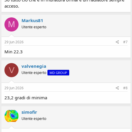
acceso.
Markus81
M
Utente esperto
29 Jun 2026
#7
Min 22.3
valvenegia
V
Utente esperto
MD GROUP
29 Jun 2026
#8
23,2 gradi di minima
simofir
Utente esperto