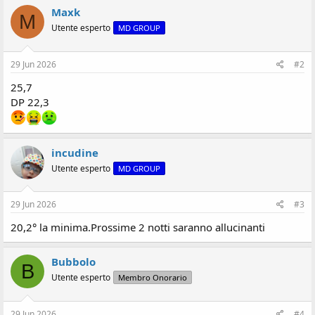
i
Maxk
o
M
n
Utente esperto
MD GROUP
e
29 Jun 2026
#2
25,7
DP 22,3
incudine
Utente esperto
MD GROUP
29 Jun 2026
#3
20,2° la minima.Prossime 2 notti saranno allucinanti
Bubbolo
B
Utente esperto
Membro Onorario
29 Jun 2026
#4