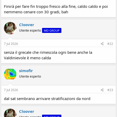
i
o
Finirà per fare fin troppo fresco alla fine, caldo caldo e poi
n
nemmeno cenare con 30 gradi, bah
e
Cloover
Utente esperto
MD GROUP
7 Jul 2026
#22
senza il grecale che rimescola ogni bene anche la
Valdinievole è meno calda
simofir
Utente esperto
7 Jul 2026
#23
dal sat sembrano arrivare stratificazioni da nord
Cloover