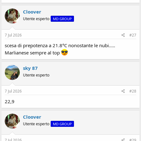
Cloover
Utente esperto
MD GROUP
7 Jul 2026
#27
scesa di prepotenza a 21.8°C nonostante le nubi.....
Marlianese sempre al top
sky 87
Utente esperto
7 Jul 2026
#28
22,9
Cloover
Utente esperto
MD GROUP
7 Jul 2026
#29