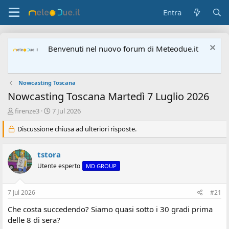
Entra
Benvenuti nel nuovo forum di Meteodue.it
Nowcasting Toscana
Nowcasting Toscana Martedì 7 Luglio 2026
A
D
firenze3
7 Jul 2026
u
a
t
Discussione chiusa ad ulteriori risposte.
t
o
a
r
d
tstora
e
'
d
i
Utente esperto
MD GROUP
i
n
s
i
7 Jul 2026
#21
c
z
u
i
Che costa succedendo? Siamo quasi sotto i 30 gradi prima
s
o
delle 8 di sera?
s