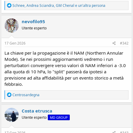
R
Schnee
,
Andrea Sciandra
,
GM Chenal
e un'altra persona
e
a
z
nevofilo95
i
Utente esperto
o
n
i
:
17 Gen 2026
#342
La chiave per la propagazione è il NAM (Northern Annular
Mode). Se nei prossimi aggiornamenti vedremo i run
perturbatori convergere verso valori di NAM inferiori a -3.0
alla quota di 10 hPa, lo "split" passerà da ipotesi a
previsione ad alta affidabilità per un evento storico a metà
febbraio.
R
Centrosardegna
e
a
z
Costa etrusca
i
Utente esperto
MD GROUP
o
n
i
:
17 Gen 2026
#343