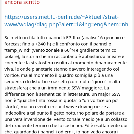
ancora scritto
https://users.met.fu-berlin.de/~Aktuell/strat-
www/wdiag/diag.php?alert=1&lng=eng&hem=nh
Se metto in fila tutti i pannelli EP-flux (analisi 16 gennaio e
forecast fino a +240 h) e li confronto con il pannello
“temp_wind” (vento zonale a 60°N e gradiente termico
polare), la storia che mi raccontano è abbastanza lineare e
coerente : la stratosfera risulta al momento dinamicamente
viva, le onde planetarie stanno davvero interagendo col
vortice, ma al momento il quadro somiglia più a una
sequenza di disturbi e riassetti (con molto “gioco” in alta
stratosfera) che a un imminente SSW maggiore. La
differenza non è semantica: in letteratura, un major SSW
non è “qualche tinta rossa in quota” o “un vortice un po’
storto”, ma un evento in cui il wave driving riesce a
indebolire a tal punto il getto notturno polare da portare a
una vera inversione del vento zonale medio (e a un collasso
del gradiente termico che lo sostiene). Ed è esattamente qui
che, guardando i pannelli odierni , io non vedo ancora il