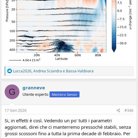
R
Lucca2026
,
Andrea Sciandra
e
Bassa-Valdivara
e
a
z
granneve
G
i
Utente esperto
Membro Senior
o
n
i
:
17 Gen 2026
#346
Si, in effetti è così. Vedendo un po' tutti i parametri
aggiornati, direi che ci manterremo pressochè stabili, senza
grossi scossoni fino a tutta la prima decade di febbraio. Per