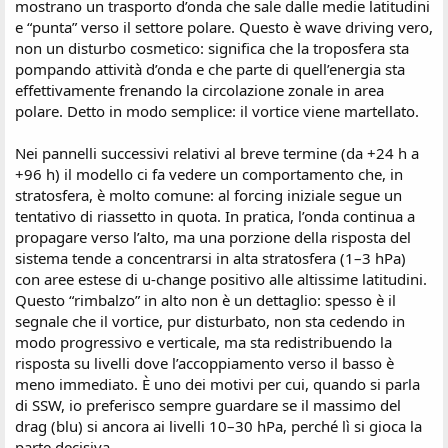
mostrano un trasporto d’onda che sale dalle medie latitudini
e “punta” verso il settore polare. Questo è wave driving vero,
non un disturbo cosmetico: significa che la troposfera sta
pompando attività d’onda e che parte di quell’energia sta
effettivamente frenando la circolazione zonale in area
polare. Detto in modo semplice: il vortice viene martellato.
Nei pannelli successivi relativi al breve termine (da +24 h a
+96 h) il modello ci fa vedere un comportamento che, in
stratosfera, è molto comune: al forcing iniziale segue un
tentativo di riassetto in quota. In pratica, l’onda continua a
propagare verso l’alto, ma una porzione della risposta del
sistema tende a concentrarsi in alta stratosfera (1–3 hPa)
con aree estese di u-change positivo alle altissime latitudini.
Questo “rimbalzo” in alto non è un dettaglio: spesso è il
segnale che il vortice, pur disturbato, non sta cedendo in
modo progressivo e verticale, ma sta redistribuendo la
risposta su livelli dove l’accoppiamento verso il basso è
meno immediato. È uno dei motivi per cui, quando si parla
di SSW, io preferisco sempre guardare se il massimo del
drag (blu) si ancora ai livelli 10–30 hPa, perché lì si gioca la
parte decisiva.