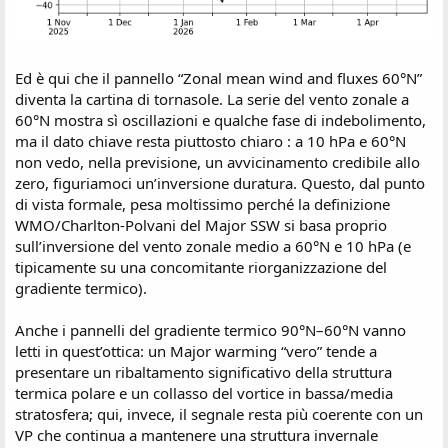
Ed è qui che il pannello “Zonal mean wind and fluxes 60°N”
diventa la cartina di tornasole. La serie del vento zonale a
60°N mostra sì oscillazioni e qualche fase di indebolimento,
ma il dato chiave resta piuttosto chiaro : a 10 hPa e 60°N
non vedo, nella previsione, un avvicinamento credibile allo
zero, figuriamoci un’inversione duratura. Questo, dal punto
di vista formale, pesa moltissimo perché la definizione
WMO/Charlton-Polvani del Major SSW si basa proprio
sull’inversione del vento zonale medio a 60°N e 10 hPa (e
tipicamente su una concomitante riorganizzazione del
gradiente termico).
Anche i pannelli del gradiente termico 90°N–60°N vanno
letti in quest’ottica: un Major warming “vero” tende a
presentare un ribaltamento significativo della struttura
termica polare e un collasso del vortice in bassa/media
stratosfera; qui, invece, il segnale resta più coerente con un
VP che continua a mantenere una struttura invernale