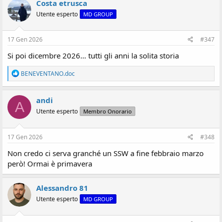
Costa etrusca
Utente esperto
MD GROUP
17 Gen 2026
#347
Si poi dicembre 2026… tutti gli anni la solita storia
R
BENEVENTANO.doc
e
a
z
andi
A
i
Utente esperto
Membro Onorario
o
n
i
:
17 Gen 2026
#348
Non credo ci serva granché un SSW a fine febbraio marzo
però! Ormai è primavera
Alessandro 81
Utente esperto
MD GROUP