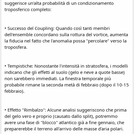
suggerisce un'alta probabilità di un condizionamento
s
troposferico completo:
i
o
n
e
• Successo del Coupling: Quando così tanti membri
dell'ensemble concordano sulla rottura del vortice, aumenta
la fiducia nel fatto che l'anomalia possa "percolare" verso la
troposfera.
• Tempistiche: Nonostante l'intensità in stratosfera, i modelli
indicano che gli effetti al suolo (gelo e neve a quote basse)
non sarebbero immediati. La finestra temporale più
probabile rimane la seconda metà di febbraio (dopo il 10-15
febbraio).
• Effetto "Rimbalzo": Alcune analisi suggeriscono che prima
del gelo vero e proprio (causato dallo split), potremmo
avere una fase di "blocco" atlantico già a fine gennaio, che
preparerebbe il terreno all'arrivo delle masse d'aria polari.