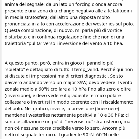
anima del segnale: da un lato un forcing d’onda ancora
presente e una zona di u-change negativo alle alte latitudini
in media stratosfera; dall’altro una risposta molto
pronunciata in alto con accelerazione dei westerlies sul polo.
Questa combinazione, di nuovo, mi parla più di vortice
disturbato e in continua regolazione fine che non di una
traiettoria “pulita” verso l’inversione del vento a 10 hPa.
A questo punto, però, entra in gioco il pannello più
“spietato” e dettagliato di tutti: il temp_wind. Perché qui non
si discute di impressioni ma di criteri diagnostici. Se sto
davvero andando verso un major SSW, devo vedere il vento
zonale medio a 60°N crollare a 10 hPa fino allo zero e oltre
(inversione), e devo vedere il gradiente termico polare
collassare o invertirsi in modo coerente con il riscaldamento
del polo. Nel grafico, invece, la previsione (linee nere)
mantiene i westerlies nettamente positivi a 10 e 30 hPa: ci
sono oscillazioni e un po’ di “nervosismo” stratosferico, ma
non c’è nessuna corsa credibile verso lo zero. Ancora più
netto il segnale termico: il gradiente 90°N–60°N nelle