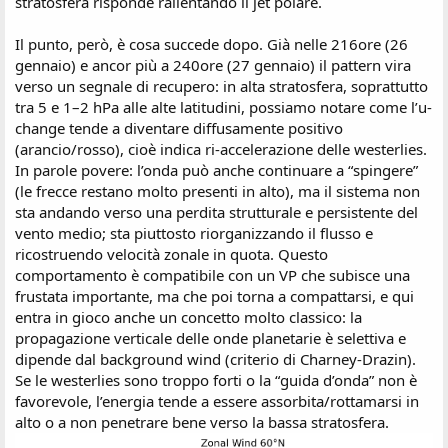
stratosfera risponde rallentando il jet polare.
Il punto, però, è cosa succede dopo. Già nelle 216ore (26
gennaio) e ancor più a 240ore (27 gennaio) il pattern vira
verso un segnale di recupero: in alta stratosfera, soprattutto
tra 5 e 1–2 hPa alle alte latitudini, possiamo notare come l’u-
change tende a diventare diffusamente positivo
(arancio/rosso), cioè indica ri-accelerazione delle westerlies.
In parole povere: l’onda può anche continuare a “spingere”
(le frecce restano molto presenti in alto), ma il sistema non
sta andando verso una perdita strutturale e persistente del
vento medio; sta piuttosto riorganizzando il flusso e
ricostruendo velocità zonale in quota. Questo
comportamento è compatibile con un VP che subisce una
frustata importante, ma che poi torna a compattarsi, e qui
entra in gioco anche un concetto molto classico: la
propagazione verticale delle onde planetarie è selettiva e
dipende dal background wind (criterio di Charney-Drazin).
Se le westerlies sono troppo forti o la “guida d’onda” non è
favorevole, l’energia tende a essere assorbita/rottamarsi in
alto o a non penetrare bene verso la bassa stratosfera.