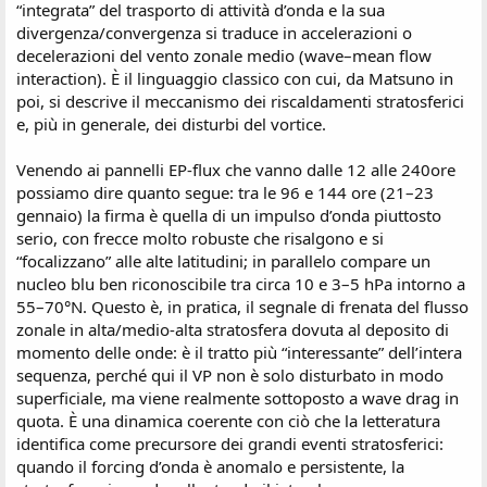
“integrata” del trasporto di attività d’onda e la sua
divergenza/convergenza si traduce in accelerazioni o
decelerazioni del vento zonale medio (wave–mean flow
interaction). È il linguaggio classico con cui, da Matsuno in
poi, si descrive il meccanismo dei riscaldamenti stratosferici
e, più in generale, dei disturbi del vortice.
Venendo ai pannelli EP-flux che vanno dalle 12 alle 240ore
possiamo dire quanto segue: tra le 96 e 144 ore (21–23
gennaio) la firma è quella di un impulso d’onda piuttosto
serio, con frecce molto robuste che risalgono e si
“focalizzano” alle alte latitudini; in parallelo compare un
nucleo blu ben riconoscibile tra circa 10 e 3–5 hPa intorno a
55–70°N. Questo è, in pratica, il segnale di frenata del flusso
zonale in alta/medio-alta stratosfera dovuta al deposito di
momento delle onde: è il tratto più “interessante” dell’intera
sequenza, perché qui il VP non è solo disturbato in modo
superficiale, ma viene realmente sottoposto a wave drag in
quota. È una dinamica coerente con ciò che la letteratura
identifica come precursore dei grandi eventi stratosferici:
quando il forcing d’onda è anomalo e persistente, la