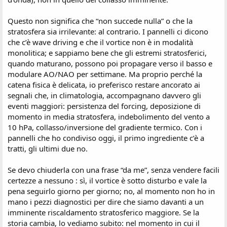
Questo non significa che “non succede nulla” o che la
stratosfera sia irrilevante: al contrario. I pannelli ci dicono
che c’è wave driving e che il vortice non è in modalità
monolitica; e sappiamo bene che gli estremi stratosferici,
quando maturano, possono poi propagare verso il basso e
modulare AO/NAO per settimane. Ma proprio perché la
catena fisica è delicata, io preferisco restare ancorato ai
segnali che, in climatologia, accompagnano davvero gli
eventi maggiori: persistenza del forcing, deposizione di
momento in media stratosfera, indebolimento del vento a
10 hPa, collasso/inversione del gradiente termico. Con i
pannelli che ho condiviso oggi, il primo ingrediente c’è a
tratti, gli ultimi due no.
Se devo chiuderla con una frase “da me”, senza vendere facili
certezze a nessuno : sì, il vortice è sotto disturbo e vale la
pena seguirlo giorno per giorno; no, al momento non ho in
mano i pezzi diagnostici per dire che siamo davanti a un
imminente riscaldamento stratosferico maggiore. Se la
storia cambia, lo vediamo subito: nel momento in cui il