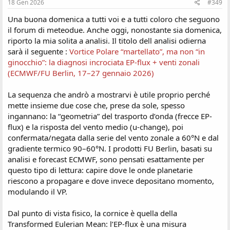
18 Gen 2026
#349
Una buona domenica a tutti voi e a tutti coloro che seguono
il forum di meteodue. Anche oggi, nonostante sia domenica,
riporto la mia solita a analisi. Il titolo dell analisi odierna
sarà il seguente :
Vortice Polare “martellato”, ma non “in
ginocchio”: la diagnosi incrociata EP-flux + venti zonali
(ECMWF/FU Berlin, 17–27 gennaio 2026)
La sequenza che andrò a mostrarvi è utile proprio perché
mette insieme due cose che, prese da sole, spesso
ingannano: la “geometria” del trasporto d’onda (frecce EP-
flux) e la risposta del vento medio (u-change), poi
confermata/negata dalla serie del vento zonale a 60°N e dal
gradiente termico 90–60°N. I prodotti FU Berlin, basati su
analisi e forecast ECMWF, sono pensati esattamente per
questo tipo di lettura: capire dove le onde planetarie
riescono a propagare e dove invece depositano momento,
modulando il VP.
Dal punto di vista fisico, la cornice è quella della
Transformed Eulerian Mean: l’EP-flux è una misura