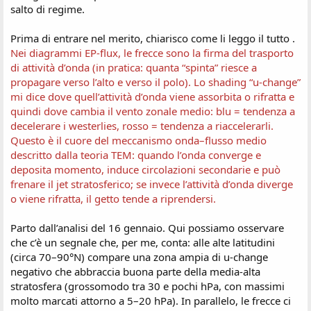
salto di regime.
Prima di entrare nel merito, chiarisco come li leggo il tutto .
Nei diagrammi EP-flux, le frecce sono la firma del trasporto
di attività d’onda (in pratica: quanta “spinta” riesce a
propagare verso l’alto e verso il polo). Lo shading “u-change”
mi dice dove quell’attività d’onda viene assorbita o rifratta e
quindi dove cambia il vento zonale medio: blu = tendenza a
decelerare i westerlies, rosso = tendenza a riaccelerarli.
Questo è il cuore del meccanismo onda–flusso medio
descritto dalla teoria TEM: quando l’onda converge e
deposita momento, induce circolazioni secondarie e può
frenare il jet stratosferico; se invece l’attività d’onda diverge
o viene rifratta, il getto tende a riprendersi.
Parto dall’analisi del 16 gennaio. Qui possiamo osservare
che c’è un segnale che, per me, conta: alle alte latitudini
(circa 70–90°N) compare una zona ampia di u-change
negativo che abbraccia buona parte della media-alta
stratosfera (grossomodo tra 30 e pochi hPa, con massimi
molto marcati attorno a 5–20 hPa). In parallelo, le frecce ci