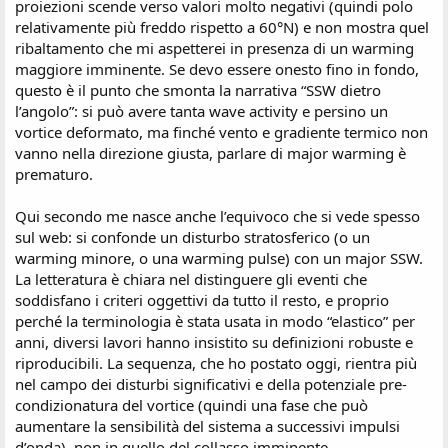
proiezioni scende verso valori molto negativi (quindi polo
relativamente più freddo rispetto a 60°N) e non mostra quel
ribaltamento che mi aspetterei in presenza di un warming
maggiore imminente. Se devo essere onesto fino in fondo,
questo è il punto che smonta la narrativa “SSW dietro
l’angolo”: si può avere tanta wave activity e persino un
vortice deformato, ma finché vento e gradiente termico non
vanno nella direzione giusta, parlare di major warming è
prematuro.
Qui secondo me nasce anche l’equivoco che si vede spesso
sul web: si confonde un disturbo stratosferico (o un
warming minore, o una warming pulse) con un major SSW.
La letteratura è chiara nel distinguere gli eventi che
soddisfano i criteri oggettivi da tutto il resto, e proprio
perché la terminologia è stata usata in modo “elastico” per
anni, diversi lavori hanno insistito su definizioni robuste e
riproducibili. La sequenza, che ho postato oggi, rientra più
nel campo dei disturbi significativi e della potenziale pre-
condizionatura del vortice (quindi una fase che può
aumentare la sensibilità del sistema a successivi impulsi
d’onda), non in quello del collasso imminente.