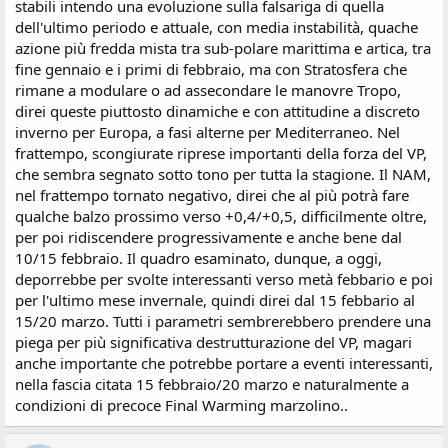
stabili intendo una evoluzione sulla falsariga di quella
dell'ultimo periodo e attuale, con media instabilità, quache
azione più fredda mista tra sub-polare marittima e artica, tra
fine gennaio e i primi di febbraio, ma con Stratosfera che
rimane a modulare o ad assecondare le manovre Tropo,
direi queste piuttosto dinamiche e con attitudine a discreto
inverno per Europa, a fasi alterne per Mediterraneo. Nel
frattempo, scongiurate riprese importanti della forza del VP,
che sembra segnato sotto tono per tutta la stagione. Il NAM,
nel frattempo tornato negativo, direi che al più potrà fare
qualche balzo prossimo verso +0,4/+0,5, difficilmente oltre,
per poi ridiscendere progressivamente e anche bene dal
10/15 febbraio. Il quadro esaminato, dunque, a oggi,
deporrebbe per svolte interessanti verso metà febbario e poi
per l'ultimo mese invernale, quindi direi dal 15 febbario al
15/20 marzo. Tutti i parametri sembrerebbero prendere una
piega per più significativa destrutturazione del VP, magari
anche importante che potrebbe portare a eventi interessanti,
nella fascia citata 15 febbraio/20 marzo e naturalmente a
condizioni di precoce Final Warming marzolino..