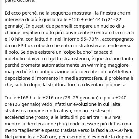
Ed ecco perché, nella sequenza mostrata , la finestra che mi
interessa di più è quella tra le +120 + e le144 h (21–22
gennaio). In questi due pannelli compare un nucleo di u-
change negativo molto più convincente e centrato tra circa 5
e 10 hPa, con latitudini nell’intorno 55–70°N, accompagnato
da un EP-flux robusto che entra in stratosfera e tende verso
il polo. Se deve esistere un “colpo buono” capace di
indebolire davvero il getto stratosferico, è questo: non tanto
perché prometta automaticamente un warming maggiore,
ma perché è la configurazione più coerente con un’effettiva
deposizione di momento in media stratosfera. Il problema è
che, subito dopo, la struttura torna a diventare più mista.
Tra le +168 h e le +216 ore (23–25 gennaio) e poi a +240
ore (26 gennaio) vedo infatti un’evoluzione in cui l’alta
stratosfera rimane molto attiva, con aree estese di
accelerazione (rosso) alle latitudini polari tra 1 e 3 hPa,
mentre la decelerazione (blu) tende a essere più diffusa ma
meno “tagliente” e spesso traslata verso la fascia 20–50 hPa.
Nel pannello a +240 ore, per esempio, è evidente la doppia