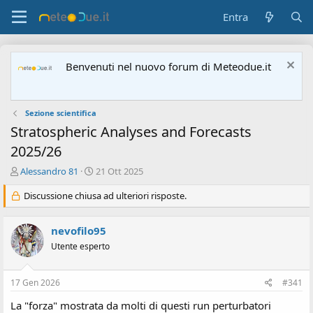
Entra
Benvenuti nel nuovo forum di Meteodue.it
Sezione scientifica
Stratospheric Analyses and Forecasts
2025/26
A
D
Alessandro 81
21 Ott 2025
u
a
t
Discussione chiusa ad ulteriori risposte.
t
o
a
r
d
nevofilo95
e
'
d
i
Utente esperto
i
n
s
i
17 Gen 2026
#341
c
z
u
i
La "forza" mostrata da molti di questi run perturbatori
s
o