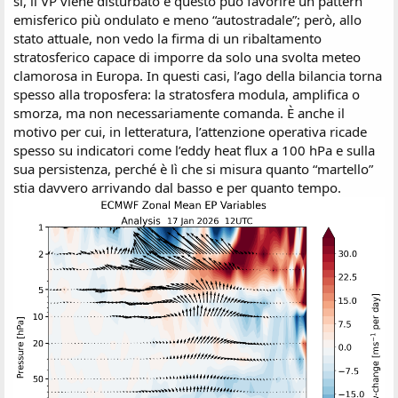
sì, il VP viene disturbato e questo può favorire un pattern
emisferico più ondulato e meno “autostradale”; però, allo
stato attuale, non vedo la firma di un ribaltamento
stratosferico capace di imporre da solo una svolta meteo
clamorosa in Europa. In questi casi, l’ago della bilancia torna
spesso alla troposfera: la stratosfera modula, amplifica o
smorza, ma non necessariamente comanda. È anche il
motivo per cui, in letteratura, l’attenzione operativa ricade
spesso su indicatori come l’eddy heat flux a 100 hPa e sulla
sua persistenza, perché è lì che si misura quanto “martello”
stia davvero arrivando dal basso e per quanto tempo.