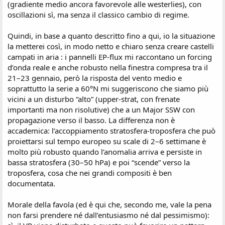
(gradiente medio ancora favorevole alle westerlies), con
oscillazioni sì, ma senza il classico cambio di regime.
Quindi, in base a quanto descritto fino a qui, io la situazione
la metterei così, in modo netto e chiaro senza creare castelli
campati in aria : i pannelli EP-flux mi raccontano un forcing
d’onda reale e anche robusto nella finestra compresa tra il
21–23 gennaio, però la risposta del vento medio e
soprattutto la serie a 60°N mi suggeriscono che siamo più
vicini a un disturbo “alto” (upper-strat, con frenate
importanti ma non risolutive) che a un Major SSW con
propagazione verso il basso. La differenza non è
accademica: l’accoppiamento stratosfera-troposfera che può
proiettarsi sul tempo europeo su scale di 2–6 settimane è
molto più robusto quando l’anomalia arriva e persiste in
bassa stratosfera (30–50 hPa) e poi “scende” verso la
troposfera, cosa che nei grandi compositi è ben
documentata.
Morale della favola (ed è qui che, secondo me, vale la pena
non farsi prendere né dall’entusiasmo né dal pessimismo):