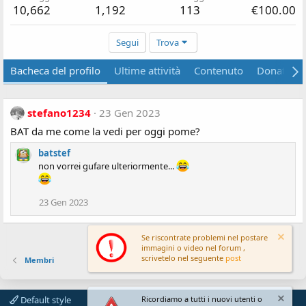
10,662
1,192
113
€100.00
Segui
Trova
Bacheca del profilo
Ultime attività
Contenuto
Donations
stefano1234
23 Gen 2023
BAT da me come la vedi per oggi pome?
batstef
non vorrei gufare ulteriormente...
23 Gen 2023
Se riscontrate problemi nel postare
immagini o video nel forum ,
scrivetelo nel seguente
post
Membri
Default style
Ricordiamo a tutti i nuovi utenti o