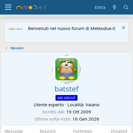
Entra
Benvenuti nel nuovo forum di Meteodue.it
Membri
batstef
MD GROUP
Utente esperto
·
Località:
Vaiano
Iscritto dal
19 Ott 2009
Ultima volta visto
16 Gen 2026
Messaggi
Reazioni
Punteggio
Donated