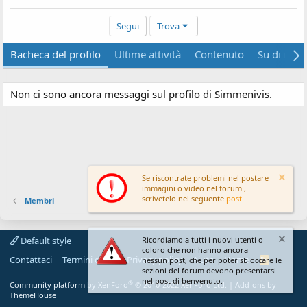
Segui
Trova
Bacheca del profilo
Ultime attività
Contenuto
Su di me
Non ci sono ancora messaggi sul profilo di Simmenivis.
Se riscontrate problemi nel postare
immagini o video nel forum ,
scrivetelo nel seguente
post
Membri
Default style
Ricordiamo a tutti i nuovi utenti o
coloro che non hanno ancora
Contattaci
Termini d'uso
Privacy policy
Aiuto
Home
R
nessun post, che per poter sbloccare le
S
sezioni del forum devono presentarsi
S
nel post di benvenuto.
®
Community platform by XenForo
© 2010-2022 XenForo Ltd.
|
Add-ons by
ThemeHouse