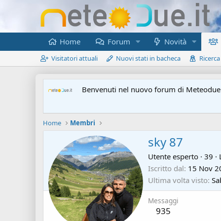
Home
Forum
Novità
Visitatori attuali
Nuovi stati in bacheca
Ricerca
Benvenuti nel nuovo forum di Meteodue.
Home
Membri
sky 87
Utente esperto
·
39
·
L
Iscritto dal
15 Nov 2
Ultima volta visto
Sa
Messaggi
935