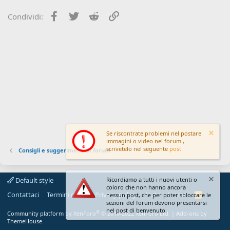
i
o
Facebook
Twitter
Reddit
Link
Condividi:
n
e
Se riscontrate problemi nel postare
immagini o video nel forum ,
scrivetelo nel seguente
post
Consigli e suggerimenti al forum
Default style
Ricordiamo a tutti i nuovi utenti o
coloro che non hanno ancora
Contattaci
Termini d'uso
Privacy policy
Aiuto
Home
R
nessun post, che per poter sbloccare le
S
sezioni del forum devono presentarsi
S
nel post di benvenuto.
®
Community platform by XenForo
© 2010-2022 XenForo Ltd.
|
Add-ons by
ThemeHouse