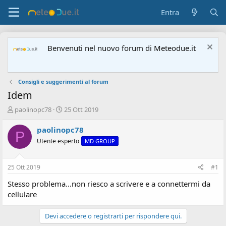
Entra
Benvenuti nel nuovo forum di Meteodue.it
Consigli e suggerimenti al forum
Idem
A
D
paolinopc78
25 Ott 2019
u
a
t
t
paolinopc78
P
o
a
Utente esperto
MD GROUP
r
d
e
'
d
i
25 Ott 2019
#1
i
n
s
i
Stesso problema...non riesco a scrivere e a connettermi da
c
z
cellulare
u
i
s
o
Devi accedere o registrarti per rispondere qui.
s