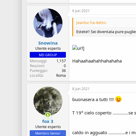
6 Jun 2021
Jeanluc ha detto:
Estete!! Sei diventata pure pugli
Snowina
Utente esperto
MD GROUP
Hahaahaahahhahahaha
Messaggi
1,157
Reazioni
0
Punteggio
36
Località
Roma
8 Jun 2021
buonasera a tutti !!!!
T 19° cielo coperto .............s
fox 3
Utente esperto
caldo in agguato ..............e i
Membro Senior