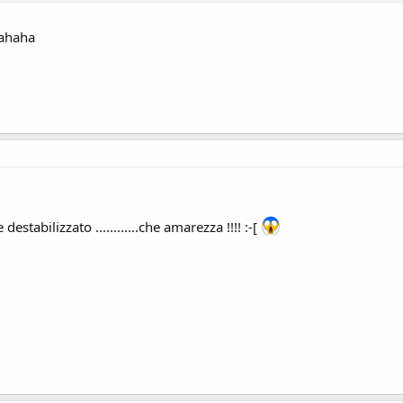
ahaha
stabilizzato ............che amarezza !!!! :-[