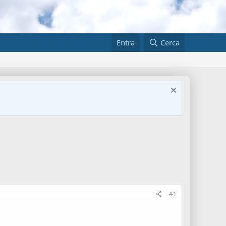
Entra
Cerca
#1