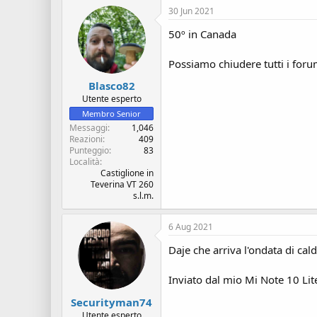
30 Jun 2021
50º in Canada
Possiamo chiudere tutti i forum 
Blasco82
Utente esperto
Membro Senior
Messaggi
1,046
Reazioni
409
Punteggio
83
Località
Castiglione in
Teverina VT 260
s.l.m.
6 Aug 2021
Daje che arriva l'ondata di cal
Inviato dal mio Mi Note 10 Lit
Securityman74
Utente esperto