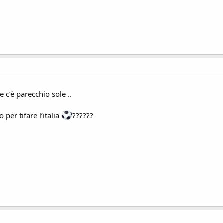
e c’è parecchio sole ..
per tifare l’italia
️??????