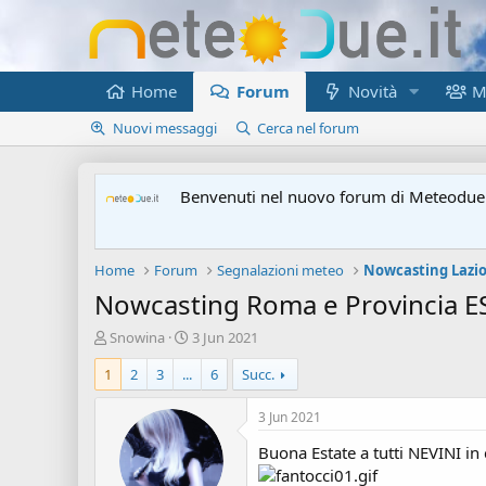
Home
Forum
Novità
M
Nuovi messaggi
Cerca nel forum
Benvenuti nel nuovo forum di Meteodue.
Home
Forum
Segnalazioni meteo
Nowcasting Lazi
Nowcasting Roma e Provincia E
A
D
Snowina
3 Jun 2021
u
a
1
2
3
...
6
Succ.
t
t
o
a
r
d
3 Jun 2021
e
'
Buona Estate a tutti NEVINI in c
d
i
i
n