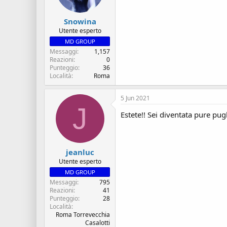
s
i
c
z
Snowina
u
i
s
o
Utente esperto
s
MD GROUP
i
Messaggi
1,157
o
Reazioni
0
n
Punteggio
36
e
Località
Roma
5 Jun 2021
J
Estete!! Sei diventata pure pug
jeanluc
Utente esperto
MD GROUP
Messaggi
795
Reazioni
41
Punteggio
28
Località
Roma Torrevecchia
Casalotti