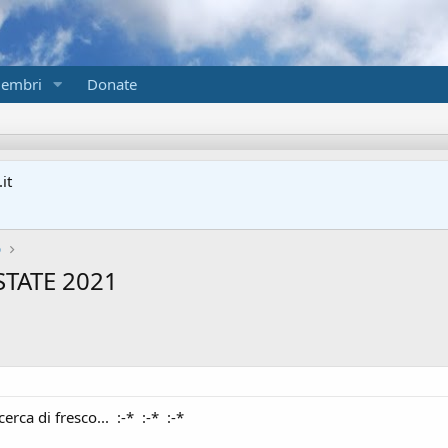
embri
Donate
it
o
STATE 2021
erca di fresco... :-* :-* :-*