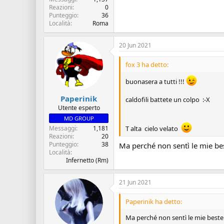
Reazioni
0
Punteggio
36
Località
Roma
20 Jun 2021
fox 3 ha detto:
buonasera a tutti !!!
Paperinik
caldofili battete un colpo :-X
Utente esperto
MD GROUP
Messaggi
1,181
T alta cielo velato
Reazioni
20
Punteggio
38
Ma perché non sentì le mie 
Località
Infernetto (Rm)
21 Jun 2021
Paperinik ha detto:
Ma perché non sentì le mie bes