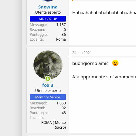
Snowina
Hahaahahahahahhahhahaahh
Utente esperto
MD GROUP
Messaggi
1,157
Reazioni
0
Punteggio
36
Località
Roma
24 Jun 2021
buongiorno amici
Afa opprimente sto' veramente de
fox 3
Utente esperto
Membro Senior
Messaggi
1,063
Reazioni
92
Punteggio
48
Località
ROMA ( Monte
Sacro)