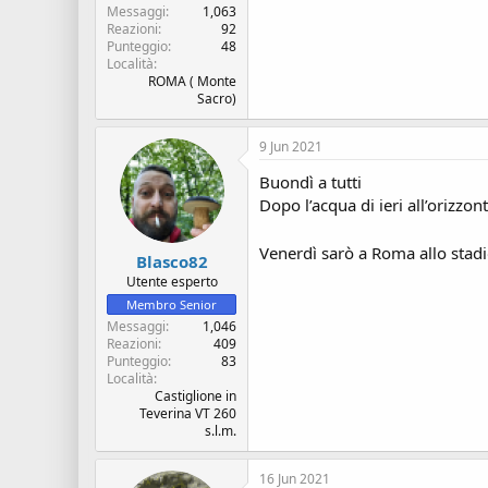
Messaggi
1,063
Reazioni
92
Punteggio
48
Località
ROMA ( Monte
Sacro)
9 Jun 2021
Buondì a tutti
Dopo l’acqua di ieri all’orizzont
Venerdì sarò a Roma allo stadio 
Blasco82
Utente esperto
Membro Senior
Messaggi
1,046
Reazioni
409
Punteggio
83
Località
Castiglione in
Teverina VT 260
s.l.m.
16 Jun 2021