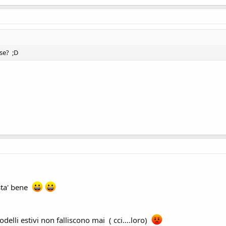
ese? ;D
e sta' bene
 modelli estivi non falliscono mai ( cci....loro)