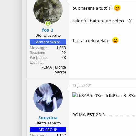
buonasera a tutti !!!
caldofili battete un colpo :-X
fox 3
Utente esperto
T alta cielo velato
Membro Senior
Messaggi
1,063
Reazioni
92
Punteggio
48
Località
ROMA ( Monte
Sacro)
18 Jun 2021
ROMA EST 25.5……………………..
Snowina
Utente esperto
MD GROUP
Messaggi
1,157