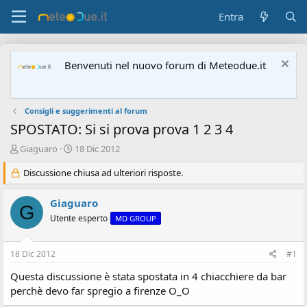
Entra
Benvenuti nel nuovo forum di Meteodue.it
Consigli e suggerimenti al forum
SPOSTATO: Si si prova prova 1 2 3 4
A
D
Giaguaro
18 Dic 2012
u
a
t
Discussione chiusa ad ulteriori risposte.
t
o
a
r
d
Giaguaro
G
e
'
Utente esperto
MD GROUP
d
i
i
n
s
i
18 Dic 2012
#1
c
z
u
i
Questa discussione è stata spostata in 4 chiacchiere da bar
s
o
perchè devo far spregio a firenze O_O
s