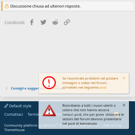
i
Discussione chiusa ad ulteriori risposte.
o
n
e
Facebook
Twitter
Reddit
Link
Condividi:
Se riscontrate problemi nel postare
immagini o video nel forum ,
scrivetelo nel seguente
post
Consigli e suggerimenti al forum
Default style
Ricordiamo a tutti i nuovi utenti o
coloro che non hanno ancora
Contattaci
Termini d'uso
Privacy policy
Aiuto
Home
R
nessun post, che per poter sbloccare le
S
sezioni del forum devono presentarsi
S
nel post di benvenuto.
®
Community platform by XenForo
© 2010-2022 XenForo Ltd.
|
Add-ons by
ThemeHouse