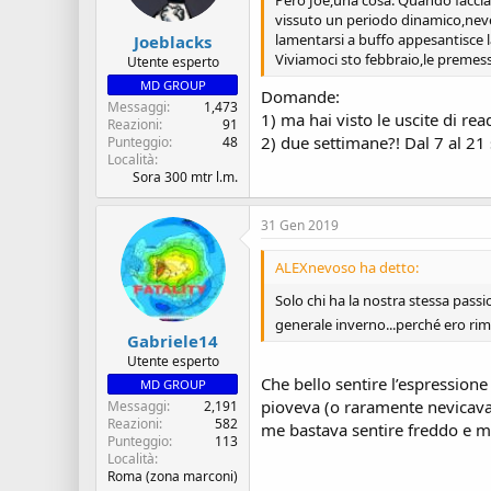
Però Joe,una cosa. Quando facciam
vissuto un periodo dinamico,neve 
lamentarsi a buffo appesantisce l
Joeblacks
Viviamoci sto febbraio,le preme
Utente esperto
MD GROUP
Domande:
Messaggi
1,473
1) ma hai visto le uscite di re
Reazioni
91
2) due settimane?! Dal 7 al 21 
Punteggio
48
Località
Sora 300 mtr l.m.
31 Gen 2019
ALEXnevoso ha detto:
Solo chi ha la nostra stessa passio
generale inverno...perché ero rim
Gabriele14
Utente esperto
Che bello sentire l’espression
MD GROUP
pioveva (o raramente nevicava)
Messaggi
2,191
Reazioni
582
me bastava sentire freddo e m
Punteggio
113
Località
Roma (zona marconi)