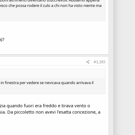
sazioni altrimenti diventano stucchevoli. Abbiamo appena
isco che possa rodere il culo a chi non ha visto niente ma
a)?
#3,385
re in finestra per vedere se nevicava quando arrivava il
 zia quando fuori era freddo e tirava vento o
a. Da piccoletto non avevi l’esatta concezione, a