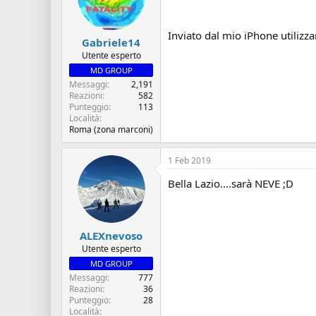
Inviato dal mio iPhone utilizz
Gabriele14
Utente esperto
MD GROUP
Messaggi
2,191
Reazioni
582
Punteggio
113
Località
Roma (zona marconi)
1 Feb 2019
Bella Lazio....sarà NEVE ;D
ALEXnevoso
Utente esperto
MD GROUP
Messaggi
777
Reazioni
36
Punteggio
28
Località