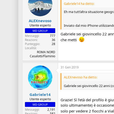
s
i
Gabriele14 ha detto:
c
z
u
i
Eh ma tutt’altra situazione geogr
s
o
s
ALEXnevoso
i
Inviato dal mio iPhone utilizzand
Utente esperto
o
MD GROUP
n
Gabriele sei giovincello 22 an
Messaggi
777
e
che metti
Reazioni
36
Punteggio
28
Località
ROMA NORD
Casalotti/Flaminio
31 Gen 2019
ALEXnevoso ha detto:
Gabriele sei giovincello 22 anni 
Gabriele14
Utente esperto
Grazie! Sì l’età del profilo è
MD GROUP
solo ultimamente) è occasione 
Messaggi
2,191
solo per vedere 2 fiocchi a Vi
Reazioni
582