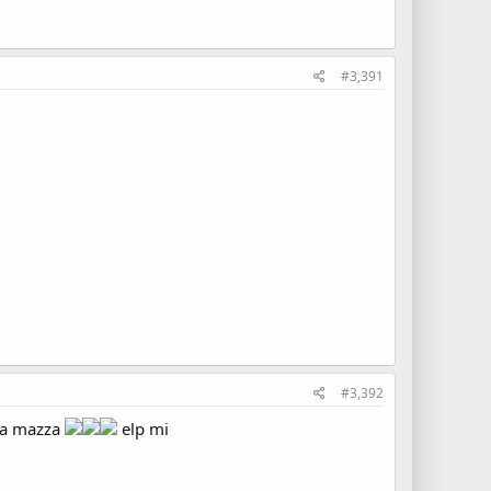
#3,391
#3,392
 na mazza
elp mi