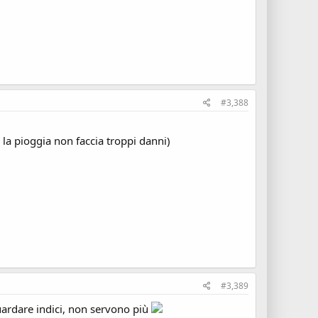
#3,388
la pioggia non faccia troppi danni)
#3,389
uardare indici, non servono più