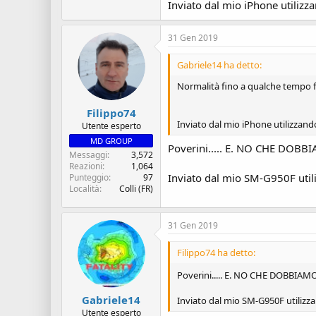
Inviato dal mio iPhone utilizz
31 Gen 2019
Gabriele14 ha detto:
Normalità fino a qualche tempo fa
Filippo74
Inviato dal mio iPhone utilizzand
Utente esperto
MD GROUP
Poverini..... E. NO CHE DOBB
Messaggi
3,572
Reazioni
1,064
Inviato dal mio SM-G950F util
Punteggio
97
Località
Colli (FR)
31 Gen 2019
Filippo74 ha detto:
Poverini..... E. NO CHE DOBBIAM
Gabriele14
Inviato dal mio SM-G950F utilizz
Utente esperto