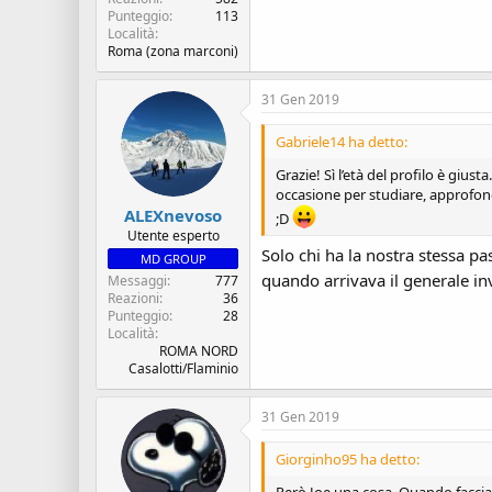
Punteggio
113
Località
Roma (zona marconi)
31 Gen 2019
Gabriele14 ha detto:
Grazie! Sì l’età del profilo è gi
occasione per studiare, approfond
ALEXnevoso
;D
Utente esperto
Solo chi ha la nostra stessa pa
MD GROUP
quando arrivava il generale in
Messaggi
777
Reazioni
36
Punteggio
28
Località
ROMA NORD
Casalotti/Flaminio
31 Gen 2019
Giorginho95 ha detto: