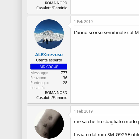
ROMA NORD
Casalotti/Flaminio
1 Feb 2019
L'anno scorso semifinale col M
ALEXnevoso
Utente esperto
MD GROUP
Messaggi
777
Reazioni
36
Punteggio
28
Località
ROMA NORD
Casalotti/Flaminio
1 Feb 2019
me sa che ho sbagliato modo p
Inviato dal mio SM-G925F util