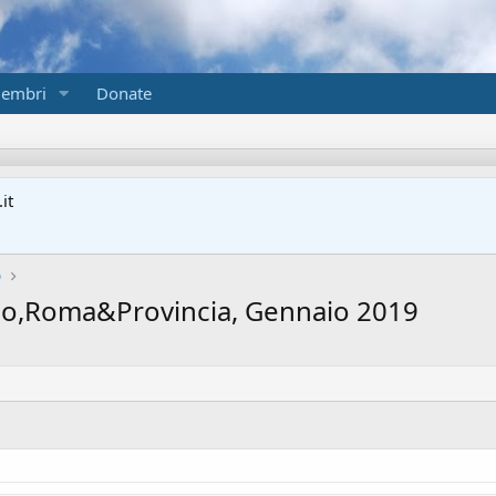
embri
Donate
it
o
zio,Roma&Provincia, Gennaio 2019