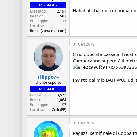
MD GROUP
Hahahahaha, noi continuiamo
Messaggi
2,191
Reazioni
582
Punteggio
113
Località
Roma (zona marconi)
31 Gen 2019
Cmq dopo sta passata il nostro
Campocatino supererà il metro 
Filippo74
Inviato dal mio BAH-W09 utili
Utente esperto
MD GROUP
Messaggi
3,572
Reazioni
1,064
Punteggio
97
Località
Colli (FR)
31 Gen 2019
Ragazzi semifinale di Coppa It