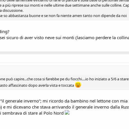
o delle lamentele evitiamo di farle di pancia e sulla base di personali sen
a più riprese sui monti e nelle ultime due settimane anche sulle colline. Cap
a discussione.
sse so abbastanza buone e se non fa niente amen tanto non dipende da noi
ading?
sei sicuro di aver visto neve sui monti (lasciamo perdere la collin
ne può capire...che cosa si farebbe pe du fiocchi....io ho iniziato a 5/6 a sta
asto affascinato dopo averla vista e toccata
e “il generale inverno”; mi ricordo da bambino nel lettone con mia
 e mi dicevano che stava arrivando il generale inverno dalla Russi
i sembrava di stare al Polo Nord