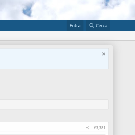
Entra
Cerca
#3,381