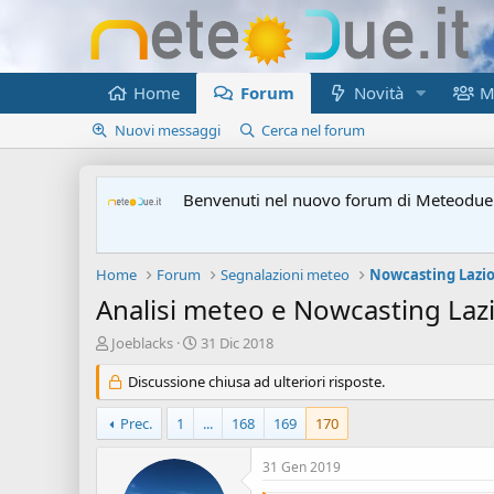
Home
Forum
Novità
M
Nuovi messaggi
Cerca nel forum
Benvenuti nel nuovo forum di Meteodue.
Home
Forum
Segnalazioni meteo
Nowcasting Lazi
Analisi meteo e Nowcasting La
A
D
Joeblacks
31 Dic 2018
u
a
t
Discussione chiusa ad ulteriori risposte.
t
o
a
r
d
Prec.
1
...
168
169
170
e
'
d
i
31 Gen 2019
i
n