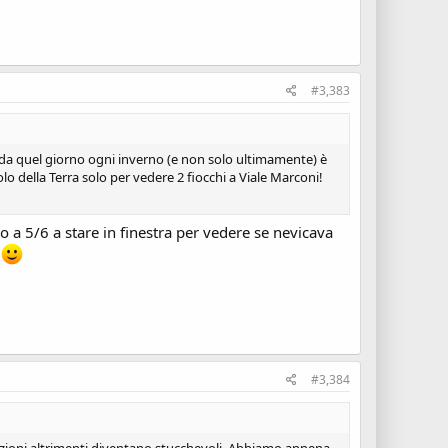
#3,383
he da quel giorno ogni inverno (e non solo ultimamente) è
o della Terra solo per vedere 2 fiocchi a Viale Marconi!
to a 5/6 a stare in finestra per vedere se nevicava
a
#3,384