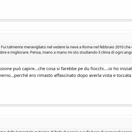
usta. Fui talmente meravigliato nel vedere la neve a Roma nel febbraio 2010 c
ire e migliorare. Pensa, mano a mano mi sto studiando il clima di ogni angol
ssione può capire...che cosa si farebbe pe du fiocchi....io ho inizia
verno...perché ero rimasto affascinato dopo averla vista e toccat