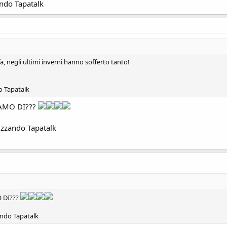
ando Tapatalk
, negli ultimi inverni hanno sofferto tanto!
o Tapatalk
IAMO DI???
izzando Tapatalk
O DI???
ando Tapatalk