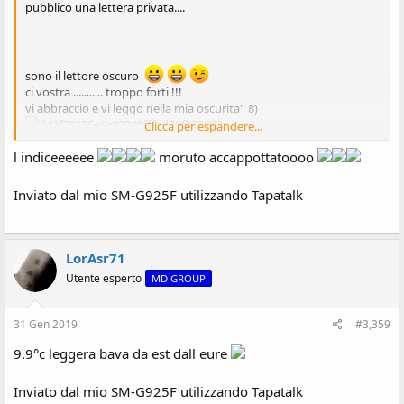
pubblico una lettera privata....
sono il lettore oscuro
ci vostra ........... troppo forti !!!
vi abbraccio e vi leggo nella mia oscurita' 8)
Clicca per espandere...
l indiceeeeee
moruto accappottatoooo
Inviato dal mio Redmi S2 utilizzando Tapatalk
Inviato dal mio SM-G925F utilizzando Tapatalk
LorAsr71
Utente esperto
MD GROUP
31 Gen 2019
#3,359
9.9°c leggera bava da est dall eure
Inviato dal mio SM-G925F utilizzando Tapatalk