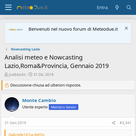
Entra
Benvenuti nel nuovo forum di Meteodue.it
Nowcasting Lazio
Analisi meteo e Nowcasting
Lazio,Roma&Provincia, Gennaio 2019
A
D
Joeblacks
31 Dic 2018
u
a
t
Discussione chiusa ad ulteriori risposte.
t
o
a
r
d
Monte Cambio
e
'
d
i
Utente esperto
Membro Senior
i
n
s
i
31 Gen 2019
#3,341
c
z
u
i
s
o
Gabriele14 ha detto: