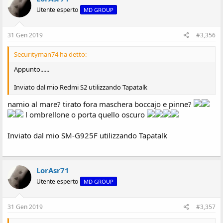
Utente esperto
MD GROUP
31 Gen 2019
#3,356
Securityman74 ha detto:
Appunto......
Inviato dal mio Redmi S2 utilizzando Tapatalk
namio al mare? tirato fora maschera boccajo e pinne?
l ombrellone o porta quello oscuro
Inviato dal mio SM-G925F utilizzando Tapatalk
LorAsr71
Utente esperto
MD GROUP
31 Gen 2019
#3,357