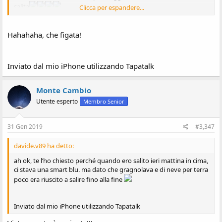
salita
Clicca per espandere...
Hahahaha, che figata!
Inviato dal mio SM-G955F utilizzando Tapatalk
Inviato dal mio iPhone utilizzando Tapatalk
Monte Cambio
Utente esperto
Membro Senior
31 Gen 2019
#3,347
davide.v89 ha detto:
ah ok, te l’ho chiesto perché quando ero salito ieri mattina in cima,
ci stava una smart blu. ma dato che gragnolava e di neve per terra
poco era riuscito a salire fino alla fine
Inviato dal mio iPhone utilizzando Tapatalk