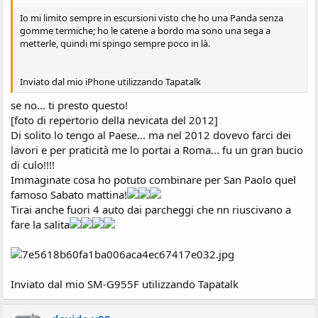
s
Io mi limito sempre in escursioni visto che ho una Panda senza
i
gomme termiche; ho le catene a bordo ma sono una sega a
o
metterle, quindi mi spingo sempre poco in là.
n
e
Inviato dal mio iPhone utilizzando Tapatalk
se no... ti presto questo!
[foto di repertorio della nevicata del 2012]
Di solito lo tengo al Paese... ma nel 2012 dovevo farci dei
lavori e per praticità me lo portai a Roma... fu un gran bucio
di culo!!!!
Immaginate cosa ho potuto combinare per San Paolo quel
famoso Sabato mattina!
Tirai anche fuori 4 auto dai parcheggi che nn riuscivano a
fare la salita
Inviato dal mio SM-G955F utilizzando Tapatalk