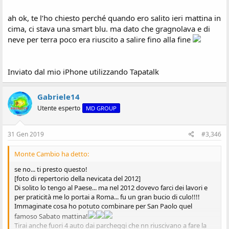
ah ok, te l’ho chiesto perché quando ero salito ieri mattina in
cima, ci stava una smart blu. ma dato che gragnolava e di
neve per terra poco era riuscito a salire fino alla fine
Inviato dal mio iPhone utilizzando Tapatalk
Gabriele14
Utente esperto
MD GROUP
31 Gen 2019
#3,346
Monte Cambio ha detto:
se no... ti presto questo!
[foto di repertorio della nevicata del 2012]
Di solito lo tengo al Paese... ma nel 2012 dovevo farci dei lavori e
per praticità me lo portai a Roma... fu un gran bucio di culo!!!!
Immaginate cosa ho potuto combinare per San Paolo quel
famoso Sabato mattina!
Tirai anche fuori 4 auto dai parcheggi che nn riuscivano a fare la