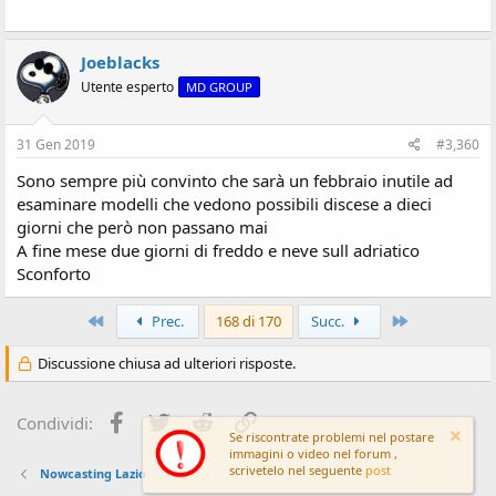
Joeblacks
Utente esperto
MD GROUP
31 Gen 2019
#3,360
Sono sempre più convinto che sarà un febbraio inutile ad
esaminare modelli che vedono possibili discese a dieci
giorni che però non passano mai
A fine mese due giorni di freddo e neve sull adriatico
Sconforto
Primo
Ultimo
Prec.
168 di 170
Succ.
Discussione chiusa ad ulteriori risposte.
Facebook
Twitter
Reddit
Link
Condividi:
Se riscontrate problemi nel postare
immagini o video nel forum ,
scrivetelo nel seguente
post
Nowcasting Lazio