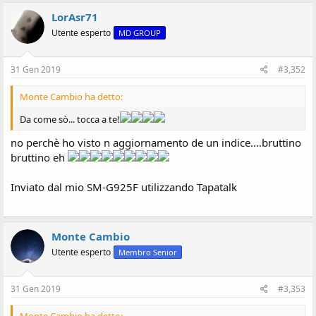
LorAsr71
Utente esperto
MD GROUP
31 Gen 2019
#3,352
Monte Cambio ha detto:
Da come sò... tocca a te!
no perchè ho visto n aggiornamento de un indice....bruttino
bruttino eh
Inviato dal mio SM-G925F utilizzando Tapatalk
Monte Cambio
Utente esperto
Membro Senior
31 Gen 2019
#3,353
Monte Cambio ha detto: