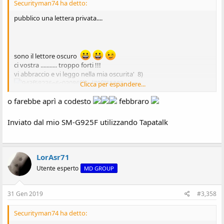
Securityman74 ha detto:
pubblico una lettera privata....
sono il lettore oscuro
ci vostra ........... troppo forti !!!
vi abbraccio e vi leggo nella mia oscurita' 8)
Clicca per espandere...
o farebbe aprì a codesto
febbraro
Inviato dal mio Redmi S2 utilizzando Tapatalk
Inviato dal mio SM-G925F utilizzando Tapatalk
LorAsr71
Utente esperto
MD GROUP
31 Gen 2019
#3,358
Securityman74 ha detto: