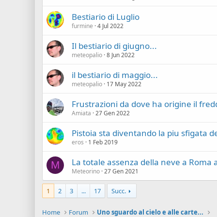
Bestiario di Luglio
furmine
4 Jul 2022
Il bestiario di giugno...
meteopalio
8 Jun 2022
il bestiario di maggio...
meteopalio
17 May 2022
Frustrazioni da dove ha origine il fre
Amiata
27 Gen 2022
Pistoia sta diventando la piu sfigata d
eros
1 Feb 2019
La totale assenza della neve a Roma 
M
Meteorino
27 Gen 2021
1
2
3
...
17
Succ.
Home
Forum
Uno sguardo al cielo e alle carte...