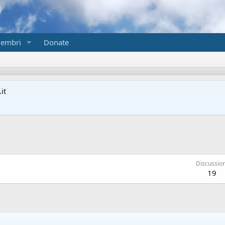
embri
Donate
it
Discussion
19