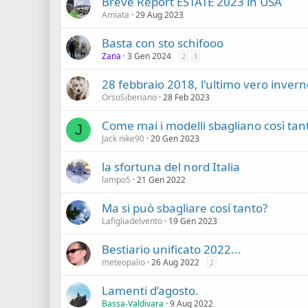
Breve Report ESTATE 2023 in USA
Amiata
29 Aug 2023
Basta con sto schifooo
Zana
3 Gen 2024
2
3
28 febbraio 2018, l'ultimo vero inver
OrsoSiberiano
28 Feb 2023
Come mai i modelli sbagliano così tan
J
Jack nike90
20 Gen 2023
la sfortuna del nord Italia
lampo5
21 Gen 2022
Ma si può sbagliare cosí tanto?
Lafigliadelvento
19 Gen 2023
Bestiario unificato 2022...
meteopalio
26 Aug 2022
2
Lamenti d’agosto.
Bassa-Valdivara
9 Aug 2022