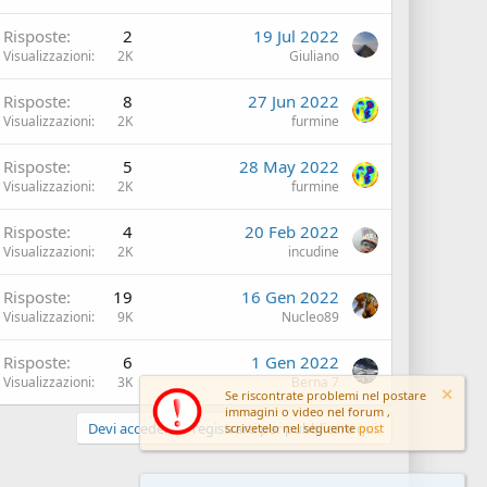
Risposte
2
19 Jul 2022
Visualizzazioni
2K
Giuliano
Risposte
8
27 Jun 2022
Visualizzazioni
2K
furmine
Risposte
5
28 May 2022
Visualizzazioni
2K
furmine
Risposte
4
20 Feb 2022
Visualizzazioni
2K
incudine
Risposte
19
16 Gen 2022
Visualizzazioni
9K
Nucleo89
Risposte
6
1 Gen 2022
Visualizzazioni
3K
Berna 7
Se riscontrate problemi nel postare
immagini o video nel forum ,
Devi accedere o registrarti per pubblicare qui.
scrivetelo nel seguente
post