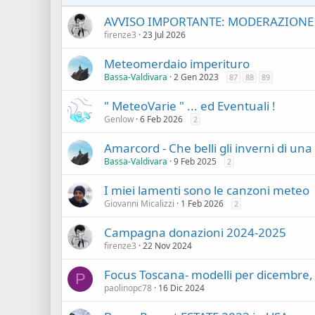
AVVISO IMPORTANTE: MODERAZIONE 
firenze3
23 Jul 2026
Meteomerdaio imperituro
Bassa-Valdivara
2 Gen 2023
87
88
89
" MeteoVarie " ... ed Eventuali !
Genlow
6 Feb 2026
2
Amarcord - Che belli gli inverni di una 
Bassa-Valdivara
9 Feb 2025
2
I miei lamenti sono le canzoni meteo
Giovanni Micalizzi
1 Feb 2026
2
Campagna donazioni 2024-2025
firenze3
22 Nov 2024
Focus Toscana- modelli per dicembre, 
P
paolinopc78
16 Dic 2024