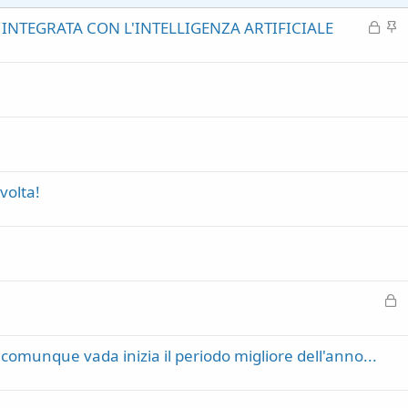
C
I
INTEGRATA CON L'INTELLIGENZA ARTIFICIALE
h
n
i
e
u
v
s
i
o
d
e
n
z
volta!
a
C
h
i
comunque vada inizia il periodo migliore dell'anno...
u
s
o