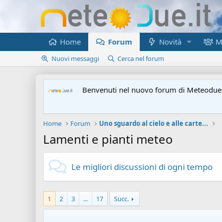
Home
Forum
Novità
M
Nuovi messaggi
Cerca nel forum
Benvenuti nel nuovo forum di Meteodue.
Home
Forum
Uno sguardo al cielo e alle carte...
Lamenti e pianti meteo
Le migliori discussioni di ogni tempo
1
2
3
...
17
Succ.